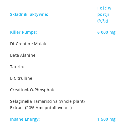
Ilość w
Składniki aktywne:
porcji
(9,3g)
Killer Pumps:
6 000 mg
Di-Creatine Malate
Beta Alanine
Taurine
L-Citrulline
Creatinol-O-Phosphate
Selaginella Tamariscina (whole plant)
Extract (20% Amepntoflavones)
Insane Energy:
1 500 mg