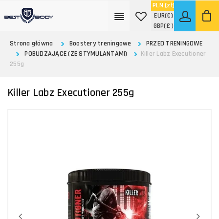
PLN
(zł)
EUR
(€)
GBP
(£ )
Strona główna
Boostery treningowe
PRZED TRENINGOWE
POBUDZAJĄCE (ZE STYMULANTAMI)
Killer Labz Executioner
255g
Killer Labz Executioner 255g