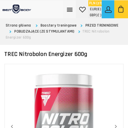
PLN
(zł)
EUR
(€)
GBP
(£ )
Strona główna
Boostery treningowe
PRZED TRENINGOWE
POBUDZAJĄCE (ZE STYMULANTAMI)
TREC Nitrobolon
Energizer 600g
TREC Nitrobolon Energizer 600g