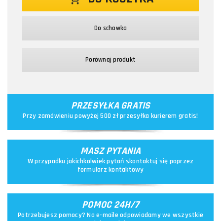
Do schowka
Porównaj produkt
PRZESYŁKA GRATIS
Przy zamówieniu powyżej 500 zł przesyłka kurierem gratis!
MASZ PYTANIA
W przypadku jakichkolwiek pytań skontaktuj się poprzez
formularz kontaktowy
POMOC 24H/7
Potrzebujesz pomocy? Na e-maile odpowiadamy we wszystkie