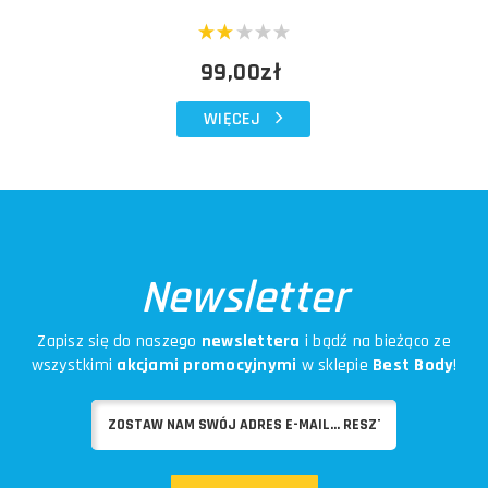
99,00zł
WIĘCEJ
Newsletter
Zapisz się do naszego
newslettera
i bądź na bieżąco ze
wszystkimi
akcjami promocyjnymi
w sklepie
Best Body
!