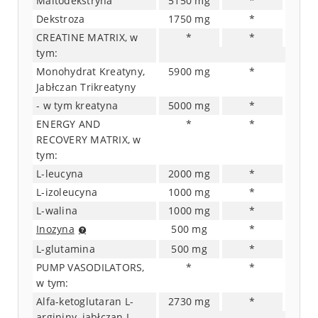
Maltodekstryna
5150 mg
*
Dekstroza
1750 mg
*
CREATINE MATRIX, w
*
*
tym:
Monohydrat Kreatyny,
5900 mg
*
Jabłczan Trikreatyny
- w tym kreatyna
5000 mg
*
ENERGY AND
*
*
RECOVERY MATRIX, w
tym:
L-leucyna
2000 mg
*
L-izoleucyna
1000 mg
*
L-walina
1000 mg
*
Inozyna
500 mg
*
L-glutamina
500 mg
*
PUMP VASODILATORS,
*
*
w tym:
Alfa-ketoglutaran L-
2730 mg
*
argininy, jabłczan L-