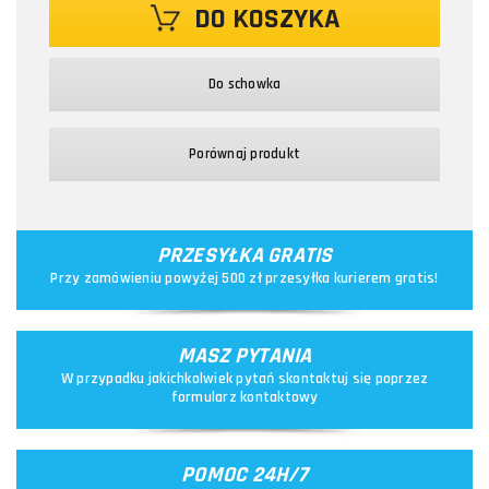
DO KOSZYKA
Do schowka
Porównaj produkt
PRZESYŁKA GRATIS
Przy zamówieniu powyżej 500 zł przesyłka kurierem gratis!
MASZ PYTANIA
W przypadku jakichkolwiek pytań skontaktuj się poprzez
formularz kontaktowy
POMOC 24H/7