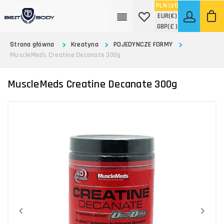
PLN
(zł)
EUR
(€)
GBP
(£ )
Strona główna
Kreatyna
POJEDYNCZE FORMY
MuscleMeds Creatine Decanate 300g
MuscleMeds Creatine Decanate 300g