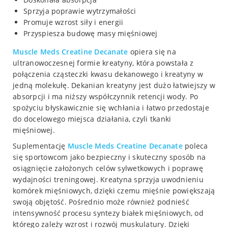
Sprzyja poprawie wytrzymałości
Promuje wzrost siły i energii
Przyspiesza budowę masy mięśniowej
Muscle Meds
Creatine Decanate
opiera się na
ultranowoczesnej formie kreatyny, która powstała z
połączenia cząsteczki kwasu dekanowego i kreatyny w
jedną molekułę. Dekanian kreatyny jest dużo łatwiejszy w
absorpcji i ma niższy współczynnik retencji wody. Po
spożyciu błyskawicznie się wchłania i łatwo przedostaje
do docelowego miejsca działania, czyli tkanki
mięśniowej.
Suplementację
Muscle Meds
Creatine Decanate
poleca
się sportowcom jako bezpieczny i skuteczny sposób na
osiągnięcie założonych celów sylwetkowych i poprawę
wydajności treningowej. Kreatyna sprzyja uwodnieniu
komórek mięśniowych, dzięki czemu mięśnie powiększają
swoją objętość. Pośrednio może również podnieść
intensywność procesu syntezy białek mięśniowych, od
którego zależy wzrost i rozwój muskulatury. Dzięki