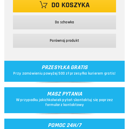
DO KOSZYKA
Do schowka
Porównaj produkt
PRZESYŁKA GRATIS
Przy zamówieniu powyżej 500 zł przesyłka kurierem gratis!
MASZ PYTANIA
W przypadku jakichkolwiek pytań skontaktuj się poprzez
formularz kontaktowy
POMOC 24H/7