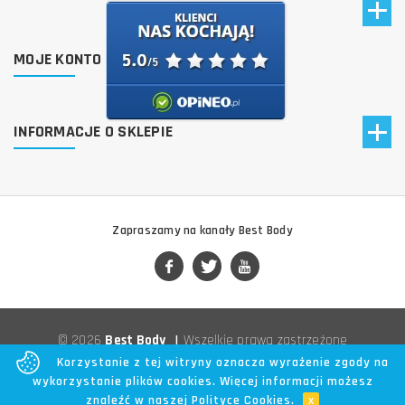
MOJE KONTO
INFORMACJE O SKLEPIE
Zapraszamy na kanały Best Body
© 2026
Best Body
|
Wszelkie prawa zastrzeżone
Korzystanie z tej witryny oznacza wyrażenie zgody na
wykorzystanie plików cookies. Więcej informacji możesz
znaleźć w naszej
Polityce Cookies
.
x