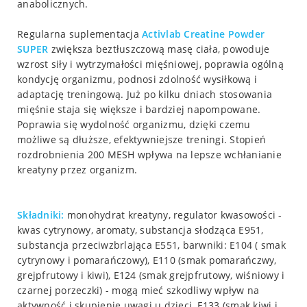
anabolicznych.
Regularna suplementacja
Activlab Creatine Powder
SUPER
zwiększa beztłuszczową masę ciała, powoduje
wzrost siły i wytrzymałości mięśniowej, poprawia ogólną
kondycję organizmu, podnosi zdolność wysiłkową i
adaptację treningową. Już po kilku dniach stosowania
mięśnie staja się większe i bardziej napompowane.
Poprawia się wydolność organizmu, dzięki czemu
możliwe są dłuższe, efektywniejsze treningi. Stopień
rozdrobnienia 200 MESH wpływa na lepsze wchłanianie
kreatyny przez organizm.
Składniki:
monohydrat kreatyny, regulator kwasowości -
kwas cytrynowy, aromaty, substancja słodząca E951,
substancja przeciwzbrlająca E551, barwniki: E104 ( smak
cytrynowy i pomarańczowy), E110 (smak pomarańczwy,
grejpfrutowy i kiwi), E124 (smak grejpfrutowy, wiśniowy i
czarnej porzeczki) - mogą mieć szkodliwy wpływ na
aktywność i skupienie uwagi u dzieci, E133 (smak kiwi i