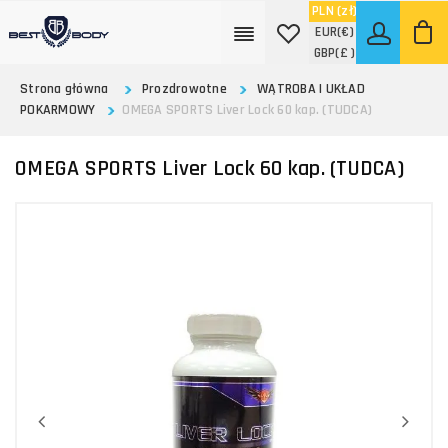
PLN
(zł)
EUR
(€)
GBP
(£ )
Strona główna
Prozdrowotne
WĄTROBA I UKŁAD
POKARMOWY
OMEGA SPORTS Liver Lock 60 kap. (TUDCA)
OMEGA SPORTS Liver Lock 60 kap. (TUDCA)