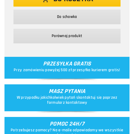
Do schowka
Porównaj produkt
PRZESYŁKA GRATIS
Przy zamówieniu powyżej 500 zł przesyłka kurierem gratis!
MASZ PYTANIA
W przypadku jakichkolwiek pytań skontaktuj się poprzez
formularz kontaktowy
POMOC 24H/7
Potrzebujesz pomocy? Na e-maile odpowiadamy we wszystkie