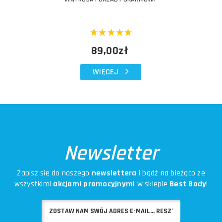
89,00zł
WIĘCEJ
Newsletter
Zapisz się do naszego
newslettera
i bądź na bieżąco ze
wszystkimi
akcjami promocyjnymi
w sklepie
Best Body
!