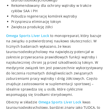
tauroursodeoksycholowego
Rekomendowany dla ochrony wątroby w trakcie
cyklów SAA i PH
Pobudza regenerację komórek wątroby
Przyspiesza eliminację toksyn
Zwiększa produkcję żółci
Omega Sports
Liver Lock
to monopreparat, który bazuje
na związku o potwierdzonej naukowo skuteczności. W
licznych badaniach wykazano, że kwas
tauroursodeoksycholowy ma największy potencjał w
zakresie przywracania prawidłowych funkcji wątroby i
najskuteczniej chroni ją przed szkodliwością toksyn. W
medycynie związek ten jest powszechnie wykorzystywany
do leczenia rozmaitych dolegliwościach związanych
zaburzeniami pracy wątroby i dróg żółciowych. Często
znajduje zastosowanie w suplementacji sportowej –
idealnie sprawdza się u osób, które cyklicznie
wspomagają się środkami sterydowymi.
Obecny w składzie
Omega Sports
Liver Lock
kwas
tauroursodeoksycholowy, bardziej znany jako TUDCA, to