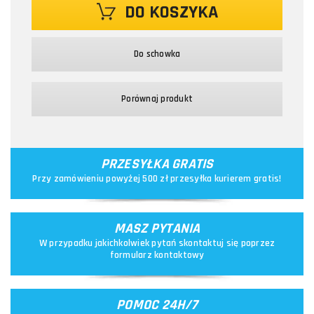
DO KOSZYKA
Do schowka
Porównaj produkt
PRZESYŁKA GRATIS
Przy zamówieniu powyżej 500 zł przesyłka kurierem gratis!
MASZ PYTANIA
W przypadku jakichkolwiek pytań skontaktuj się poprzez
formularz kontaktowy
POMOC 24H/7