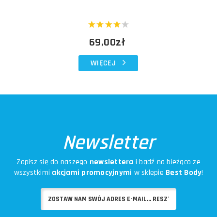
69,00zł
WIĘCEJ
Newsletter
Zapisz się do naszego
newslettera
i bądź na bieżąco ze
wszystkimi
akcjami promocyjnymi
w sklepie
Best Body
!