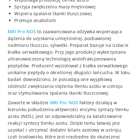
Sprzyja zwiększeniu masy mięśniowej
Wspiera spalanie tkanki tłuszczowej
Promuje anabolizm
MRI Pro NOS
to zaawansowana odżywka wspierająca
dążenia do uzyskania umięśnionej, pozbawionej
nadmiaru tłuszczu, sylwetki. Preparat bazuje na izolacie
białka serwatkowego. Przy jego produkcji wykorzystano
ultranowoczesną technologię wielofrakcjonowania
peptydów. Producent wyizolował z białka serwatkowego
unikalne peptydy o określonej długości łańcucha. W toku
badań dowiedziono, że posiadają one wyjątkową
zdolność zwiększania stężenia tlenku azotu w ustroju
oraz stymulowania spalania tkanki tłuszczowej.
Zawarte w składzie
MRI Pro NOS
faktory działają w
kierunku pobudzenia aktywności enzymu syntazy tlenku
azotu (NOS). Jest on odpowiedzialny za katalizowanie
reakcji syntezy tlenku azotu. Dzięki temu łatwiej jest
uzyskać i utrzymać dodatni bilans azotowy w ustroju,
czyli środowisko, które jest niezbędne do skutecznej