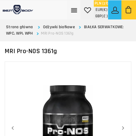
PLN
(zł)
EUR
(€)
GBP
(£ )
Strona główna
Odżywki białkowe
BIAŁKA SERWATKOWE:
WPC, WPI, WPH
MRI Pro-NOS 1361g
MRI Pro-NOS 1361g