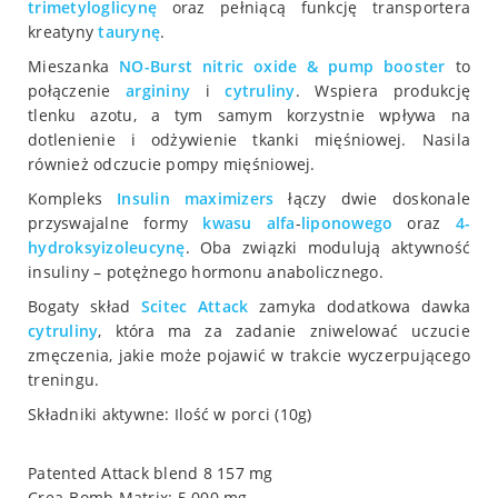
trimetyloglicynę
oraz pełniącą funkcję transportera
kreatyny
taurynę
.
Mieszanka
NO-Burst nitric oxide & pump booster
to
połączenie
argininy
i
cytruliny
. Wspiera produkcję
tlenku azotu, a tym samym korzystnie wpływa na
dotlenienie i odżywienie tkanki mięśniowej. Nasila
również odczucie pompy mięśniowej.
Kompleks
Insulin maximizers
łączy dwie doskonale
przyswajalne formy
kwasu alfa
-
liponowego
oraz
4-
hydroksyizoleucynę
. Oba związki modulują aktywność
insuliny – potężnego hormonu anabolicznego.
Bogaty skład
Scitec
Attack
zamyka dodatkowa dawka
cytruliny
, która ma za zadanie zniwelować uczucie
zmęczenia, jakie może pojawić w trakcie wyczerpującego
treningu.
Składniki aktywne: Ilość w porci (10g)
Patented Attack blend 8 157 mg
Crea-Bomb Matrix: 5 000 mg