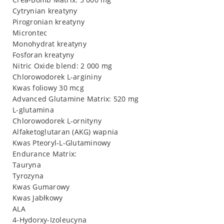
Cytrynian kreatyny
Pirogronian kreatyny
Microntec
Monohydrat kreatyny
Fosforan kreatyny
Nitric Oxide blend: 2 000 mg
Chlorowodorek L-argininy
Kwas foliowy 30 mcg
Advanced Glutamine Matrix: 520 mg
L-glutamina
Chlorowodorek L-ornityny
Alfaketoglutaran (AKG) wapnia
Kwas Pteoryl-L-Glutaminowy
Endurance Matrix:
Tauryna
Tyrozyna
Kwas Gumarowy
Kwas Jabłkowy
ALA
4-Hydorxy-Izoleucyna