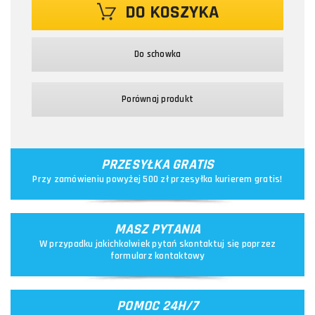
DO KOSZYKA
Do schowka
Porównaj produkt
PRZESYŁKA GRATIS
Przy zamówieniu powyżej 500 zł przesyłka kurierem gratis!
MASZ PYTANIA
W przypadku jakichkolwiek pytań skontaktuj się poprzez
formularz kontaktowy
POMOC 24H/7