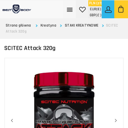
PLN
(zł)
EUR
(€)
GBP
(£ )
Strona główna
Kreatyna
STAKI KREATYNOWE
SCITEC
Attack 320g
SCITEC Attack 320g