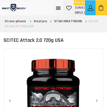
PLN
(zł)
EUR
(€)
GBP
(£ )
Strona główna
Kreatyna
STAKI KREATYNOWE
SCITEC
Attack 2.0 720g USA
SCITEC Attack 2.0 720g USA