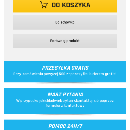
DO KOSZYKA
Do schowka
Porównaj produkt
PRZESYŁKA GRATIS
Przy zamówieniu powyżej 500 zł przesyłka kurierem gratis!
MASZ PYTANIA
W przypadku jakichkolwiek pytań skontaktuj się poprzez
formularz kontaktowy
POMOC 24H/7