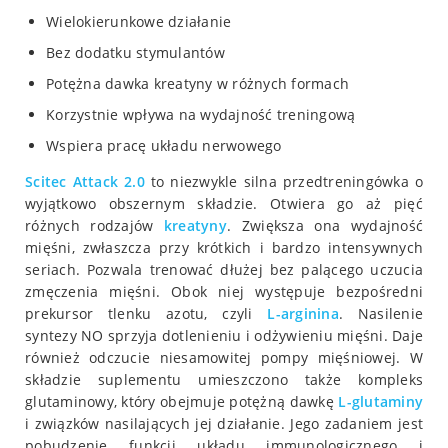
Wielokierunkowe działanie
Bez dodatku stymulantów
Potężna dawka kreatyny w różnych formach
Korzystnie wpływa na wydajność treningową
Wspiera pracę układu nerwowego
Scitec
Attack 2.0
to niezwykle silna przedtreningówka o
wyjątkowo obszernym składzie. Otwiera go aż pięć
różnych rodzajów
kreatyny
. Zwiększa ona wydajność
mięśni, zwłaszcza przy krótkich i bardzo intensywnych
seriach. Pozwala trenować dłużej bez palącego uczucia
zmęczenia mięśni. Obok niej występuje bezpośredni
prekursor tlenku azotu, czyli
L-arginina
. Nasilenie
syntezy NO sprzyja dotlenieniu i odżywieniu mięśni. Daje
również odczucie niesamowitej pompy mięśniowej. W
składzie suplementu umieszczono także kompleks
glutaminowy, który obejmuje potężną dawkę
L-glutaminy
i związków nasilających jej działanie. Jego zadaniem jest
pobudzenie funkcji układu immunologicznego i