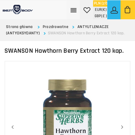
PLN
(zł)
EUR
(€)
GBP
(£ )
Strona główna
Prozdrowotne
ANTYUTLENIACZE
(ANTYOKSYDANTY)
SWANSON Hawthorn Berry Extract 120 kap.
SWANSON Hawthorn Berry Extract 120 kap.