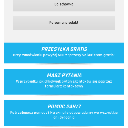
Do schowka
Porównaj produkt
PRZESYŁKA GRATIS
Przy zamówieniu powyżej 500 zł przesyłka kurierem gratis!
MASZ PYTANIA
W przypadku jakichkolwiek pytań skontaktuj się poprzez
formularz kontaktowy
POMOC 24H/7
Potrzebujesz pomocy? Na e-maile odpowiadamy we wszystkie
dni tygodnia