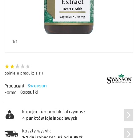
1/1
opinie o produkcie (1)
Swanson
Producent:
Kapsułki
Forma:
Kupując ten produkt otrzymasz
4 punktów lojalnościowych
Koszty wysyłki
1-2 dni robocze* już od 8,99zł