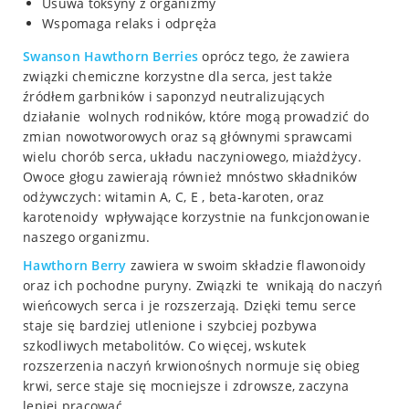
Usuwa toksyny z organizmy
Wspomaga relaks i odpręża
Swanson Hawthorn Berries
oprócz tego, że zawiera
związki chemiczne korzystne dla serca, jest także
źródłem garbników i saponzyd neutralizujących
działanie wolnych rodników, które mogą prowadzić do
zmian nowotworowych oraz są głównymi sprawcami
wielu chorób serca, układu naczyniowego, miażdżycy.
Owoce głogu zawierają również mnóstwo składników
odżywczych: witamin A, C, E , beta-karoten, oraz
karotenoidy wpływające korzystnie na funkcjonowanie
naszego organizmu.
Hawthorn Berry
zawiera w swoim składzie flawonoidy
oraz ich pochodne puryny. Związki te wnikają do naczyń
wieńcowych serca i je rozszerzają. Dzięki temu serce
staje się bardziej utlenione i szybciej pozbywa
szkodliwych metabolitów. Co więcej, wskutek
rozszerzenia naczyń krwionośnych normuje się obieg
krwi, serce staje się mocniejsze i zdrowsze, zaczyna
lepiej pracować.