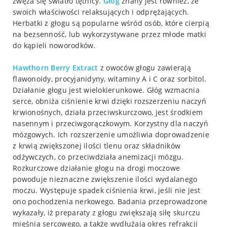
zwęża się światło tętnicy.
Głóg
znany jest również, że
swoich właściwości relaksujących i odprężających.
Herbatki z głogu są popularne wśród osób, które cierpią
na bezsenność, lub wykorzystywane przez młode matki
do kąpieli noworodków.
Hawthorn Berry Extract
z owoców głogu zawierają
flawonoidy, procyjanidyny, witaminy A i C oraz sorbitol.
Działanie głogu jest wielokierunkowe. Głóg wzmacnia
serce, obniża ciśnienie krwi dzięki rozszerzeniu naczyń
krwionośnych, działa przeciwskurczowo, jest środkiem
nasennym i przeciwgorączkowym. Korzystny dla naczyń
mózgowych. Ich rozszerzenie umożliwia doprowadzenie
z krwią zwiększonej ilości tlenu oraz składników
odżywczych, co przeciwdziała anemizacji mózgu.
Rozkurczowe działanie głogu na drogi moczowe
powoduje nieznaczne zwiększenie ilości wydalanego
moczu. Występuje spadek ciśnienia krwi, jeśli nie jest
ono pochodzenia nerkowego. Badania przeprowadzone
wykazały, iż preparaty z głogu zwiększają siłę skurczu
mięśnia sercowego, a także wydłużają okres refrakcji