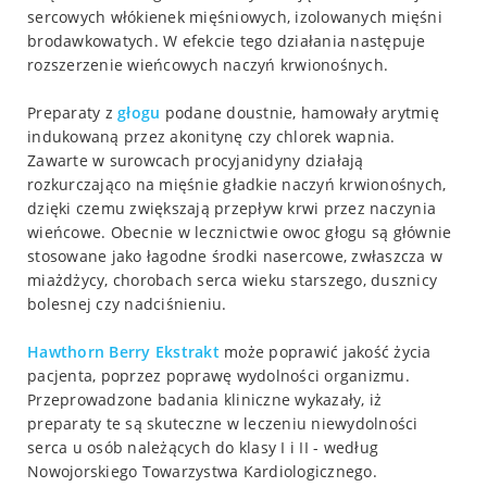
sercowych włókienek mięśniowych, izolowanych mięśni
brodawkowatych. W efekcie tego działania następuje
rozszerzenie wieńcowych naczyń krwionośnych.
Preparaty z
głogu
podane doustnie, hamowały arytmię
indukowaną przez akonitynę czy chlorek wapnia.
Zawarte w surowcach procyjanidyny działają
rozkurczająco na mięśnie gładkie naczyń krwionośnych,
dzięki czemu zwiększają przepływ krwi przez naczynia
wieńcowe. Obecnie w lecznictwie owoc głogu są głównie
stosowane jako łagodne środki nasercowe, zwłaszcza w
miażdżycy, chorobach serca wieku starszego, dusznicy
bolesnej czy nadciśnieniu.
Hawthorn Berry Ekstrakt
może poprawić jakość życia
pacjenta, poprzez poprawę wydolności organizmu.
Przeprowadzone badania kliniczne wykazały, iż
preparaty te są skuteczne w leczeniu niewydolności
serca u osób należących do klasy I i II - według
Nowojorskiego Towarzystwa Kardiologicznego.