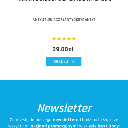
ANTYUTLENIACZE (ANTYOKSYDANTY)
39,00zł
WIĘCEJ
Newsletter
Zapisz się do naszego
newslettera
i bądź na bieżąco ze
wszystkimi
akcjami promocyjnymi
w sklepie
Best Body
!