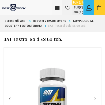
PLN
(zł)
EUR
(€)
GBP
(£ )
Strona główna
Boostery testosteronu
KOMPLEKSOWE
BOOSTERY TESTOSTERONU
GAT Testrol Gold ES 60 tab.
GAT Testrol Gold ES 60 tab.