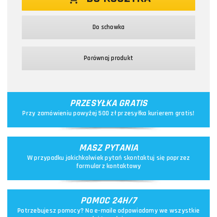
Do schowka
Porównaj produkt
PRZESYŁKA GRATIS
Przy zamówieniu powyżej 500 zł przesyłka kurierem gratis!
MASZ PYTANIA
W przypadku jakichkolwiek pytań skontaktuj się poprzez
formularz kontaktowy
POMOC 24H/7
Potrzebujesz pomocy? Na e-maile odpowiadamy we wszystkie