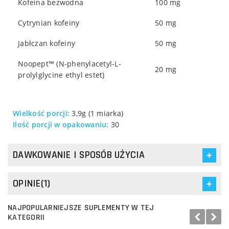
Kofeina bezwodna
100 mg
Cytrynian kofeiny
50 mg
Jabłczan kofeiny
50 mg
Noopept™ (N-phenylacetyl-L-
20 mg
prolylglycine ethyl estet)
Wielkość porcji:
3,9g (1 miarka)
Ilość porcji w opakowaniu:
30
DAWKOWANIE I SPOSÓB UŻYCIA
OPINIE(1)
NAJPOPULARNIEJSZE SUPLEMENTY W TEJ
KATEGORII