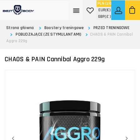
PLN
(zł)
EUR
(€)
GBP
(£ )
Strona główna
Boostery treningowe
PRZED TRENINGOWE
POBUDZAJĄCE (ZE STYMULANTAMI)
CHAOS & PAIN Cannibal
Aggro 229g
CHAOS & PAIN Cannibal Aggro 229g