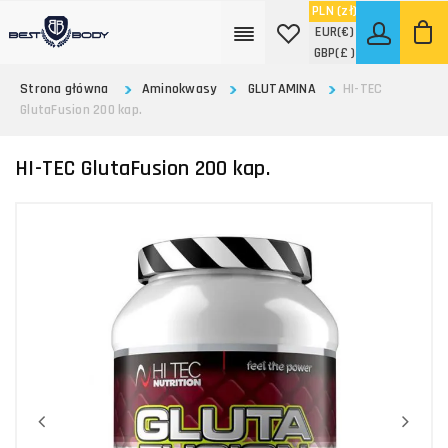
PLN
(zł)
EUR
(€)
GBP
(£ )
Strona główna
Aminokwasy
GLUTAMINA
HI-TEC
GlutaFusion 200 kap.
HI-TEC GlutaFusion 200 kap.