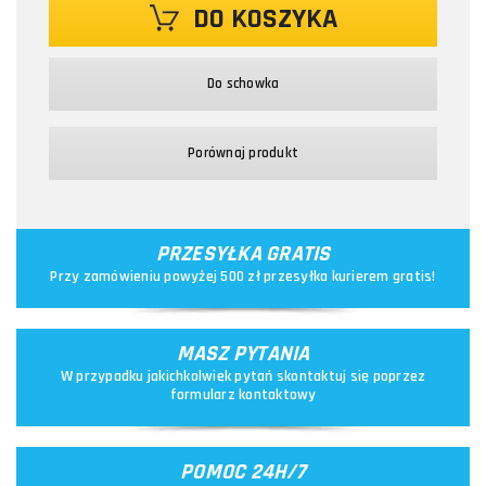
DO KOSZYKA
Do schowka
Porównaj produkt
PRZESYŁKA GRATIS
Przy zamówieniu powyżej 500 zł przesyłka kurierem gratis!
MASZ PYTANIA
W przypadku jakichkolwiek pytań skontaktuj się poprzez
formularz kontaktowy
POMOC 24H/7