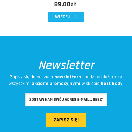
89,00zł
WIĘCEJ
Newsletter
Zapisz się do naszego
newslettera
i bądź na bieżąco ze
wszystkimi
akcjami promocyjnymi
w sklepie
Best Body
!
ZAPISZ SIĘ!