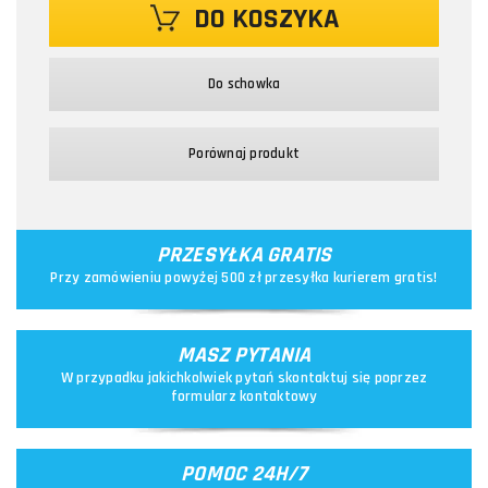
DO KOSZYKA
Do schowka
Porównaj produkt
PRZESYŁKA GRATIS
Przy zamówieniu powyżej 500 zł przesyłka kurierem gratis!
MASZ PYTANIA
W przypadku jakichkolwiek pytań skontaktuj się poprzez
formularz kontaktowy
POMOC 24H/7