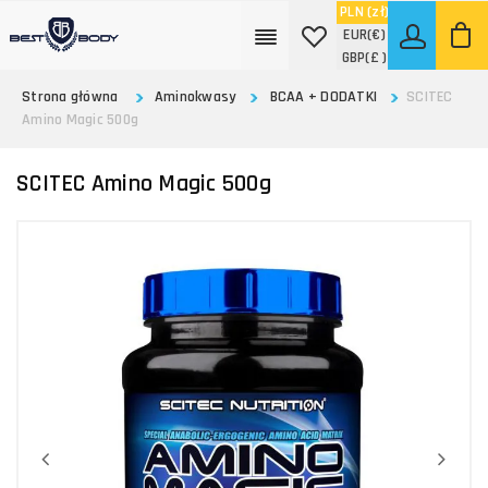
PLN
(zł)
EUR
(€)
GBP
(£ )
Strona główna
Aminokwasy
BCAA + DODATKI
SCITEC
Amino Magic 500g
SCITEC Amino Magic 500g