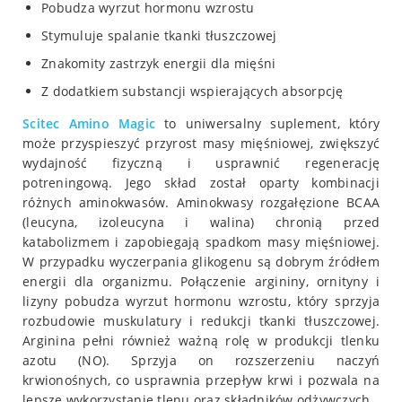
Pobudza wyrzut hormonu wzrostu
Stymuluje spalanie tkanki tłuszczowej
Znakomity zastrzyk energii dla mięśni
Z dodatkiem substancji wspierających absorpcję
Scitec Amino Magic
to uniwersalny suplement, który
może przyspieszyć przyrost masy mięśniowej, zwiększyć
wydajność fizyczną i usprawnić regenerację
potreningową. Jego skład został oparty kombinacji
różnych aminokwasów. Aminokwasy rozgałęzione BCAA
(leucyna, izoleucyna i walina) chronią przed
katabolizmem i zapobiegają spadkom masy mięśniowej.
W przypadku wyczerpania glikogenu są dobrym źródłem
energii dla organizmu. Połączenie argininy, ornityny i
lizyny pobudza wyrzut hormonu wzrostu, który sprzyja
rozbudowie muskulatury i redukcji tkanki tłuszczowej.
Arginina pełni również ważną rolę w produkcji tlenku
azotu (NO). Sprzyja on rozszerzeniu naczyń
krwionośnych, co usprawnia przepływ krwi i pozwala na
lepsze wykorzystanie tlenu oraz składników odżywczych.