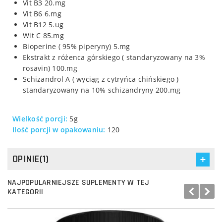
Vit B3 20.mg
Vit B6 6.mg
Vit B12 5.ug
Wit C 85.mg
Bioperine ( 95% piperyny) 5.mg
Ekstrakt z różenca górskiego ( standaryzowany na 3%
rosavin) 100.mg
Schizandrol A ( wyciąg z cytryńca chińskiego )
standaryzowany na 10% schizandryny 200.mg
Wielkość porcji:
5g
Ilość porcji w opakowaniu:
120
OPINIE(1)
NAJPOPULARNIEJSZE SUPLEMENTY W TEJ
KATEGORII