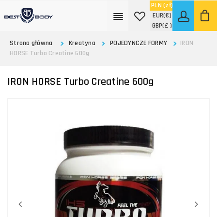
PLN
(zł)
EUR
(€)
GBP
(£ )
Strona główna
Kreatyna
POJEDYNCZE FORMY
IRON
HORSE Turbo Creatine 600g
IRON HORSE Turbo Creatine 600g