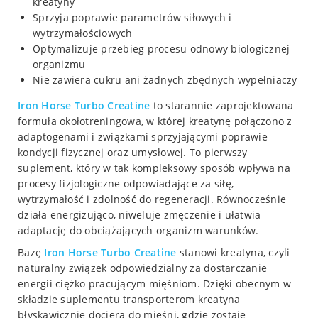
kreatyny
Sprzyja poprawie parametrów siłowych i
wytrzymałościowych
Optymalizuje przebieg procesu odnowy biologicznej
organizmu
Nie zawiera cukru ani żadnych zbędnych wypełniaczy
Iron Horse Turbo Creatine
to starannie zaprojektowana
formuła okołotreningowa, w której kreatynę połączono z
adaptogenami i związkami sprzyjającymi poprawie
kondycji fizycznej oraz umysłowej. To pierwszy
suplement, który w tak kompleksowy sposób wpływa na
procesy fizjologiczne odpowiadające za siłę,
wytrzymałość i zdolność do regeneracji. Równocześnie
działa energizująco, niweluje zmęczenie i ułatwia
adaptację do obciążających organizm warunków.
Bazę
Iron Horse Turbo Creatine
stanowi kreatyna, czyli
naturalny związek odpowiedzialny za dostarczanie
energii ciężko pracującym mięśniom. Dzięki obecnym w
składzie suplementu transporterom kreatyna
błyskawicznie dociera do mięśni, gdzie zostaje