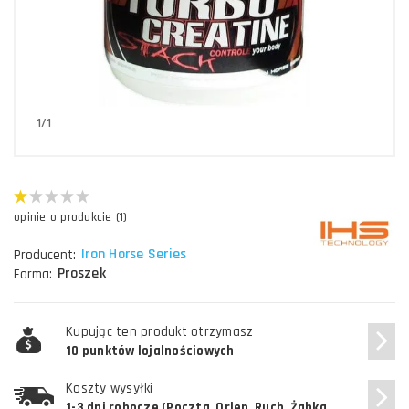
1/1
opinie o produkcie (1)
Iron Horse Series
Producent:
Proszek
Forma:
Kupując ten produkt otrzymasz
10 punktów lojalnościowych
Koszty wysyłki
1-3 dni robocze (Poczta, Orlen, Ruch, Żabka,