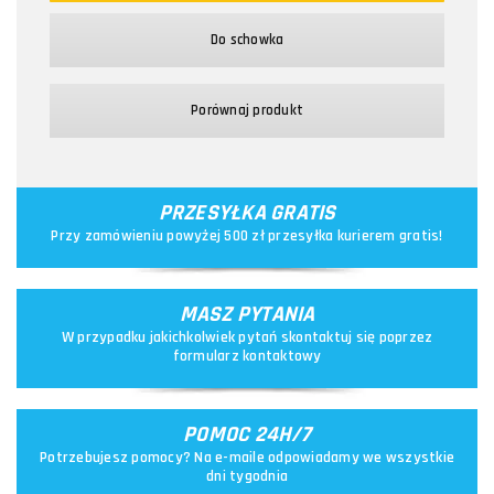
Do schowka
Porównaj produkt
PRZESYŁKA GRATIS
Przy zamówieniu powyżej 500 zł przesyłka kurierem gratis!
MASZ PYTANIA
W przypadku jakichkolwiek pytań skontaktuj się poprzez
formularz kontaktowy
POMOC 24H/7
Potrzebujesz pomocy? Na e-maile odpowiadamy we wszystkie
dni tygodnia