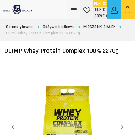
PLN
(zł)
EUR
(€)
GBP
(£ )
Strona główna
Odżywki białkowe
MIESZANKI BIAŁEK
OLIMP Whey Protein Complex 100% 2270g
OLIMP Whey Protein Complex 100% 2270g