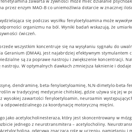
że fenetylamina zawarta w żywności może mieć działanie psychoak
 przez enzym MAO-B co uniemożliwia dotarcie w znacznej iloś
ydzielająca się podczas wysiłku fenyloetyloamina może wywoływa
 odporności organizmu na ból. Wyniki badań wskazują, że umiar
nsywności ćwiczeń.
 przede wszystkim koncentruje się na wysyłaniu sygnału do uwaln
dla Geranium (DMAA), jest najabrdziej efektywnym stymulantem
iedzialne są za poprawe nastroju i zwiększenie koncentracji. N
astroju. W optymalnych dawkach zmniejsza łaknienie i dodaje 
synę, dendraminę, beta-fenyloetyloaminę, N,N-dimetylo-beta-fen
ślin w tradycyjnej medycynie chińskiej, gdzie używa się jej w p
 z wysokiej zawartości fenyloetyloamin, neuroamin występującyc
a odpowiedzialnego za koordynację motoryczną mięśni.
o jako acetylocholinesteraza, który jest skoncentrowany w móz
zbicie jednego z neurotransmitera – acetylocholiny. Neurotrans
cetylocholina, odgrywa znaczącą rolę w uczeniu, pamiętaniu i m