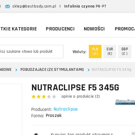
|
sklep@bestbody.com.pl
|
Infolinia czynna
PN-PT
TKIE KATEGORIE
PRODUCENCI
NOWOŚCI
PROMOC
PLN
EUR
GBP
Waluty:
(zł)
(€)
(£ )
INGOWE
POBUDZAJĄCE (ZE STYMULANTAMI)
NUTRACLIPSE F5 345g
NUTRACLIPSE F5 345G
opinie o produkcie (2)
Nutraclipse
Producent:
Proszek
Forma:
Kupując ten produkt otrzymasz