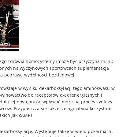
ego zdrowia homocysteiny (może być przyczyną m.in.:
dzonych na wyczynowych sportowcach suplementacja
na poprawę wydolności beztlenowej.
 Powstaje w wyniku dekarboksylacji tego aminokwasu w
powinowactwo do receptorów α-adrenergicznych i
nia jej dostępność wpływać może na proces syntezy i
owców. Przypuszcza się także, że agmatyna korzystnie
akich jak cAMP)
ekarboksylację. Występuje także w wielu pokarmach,