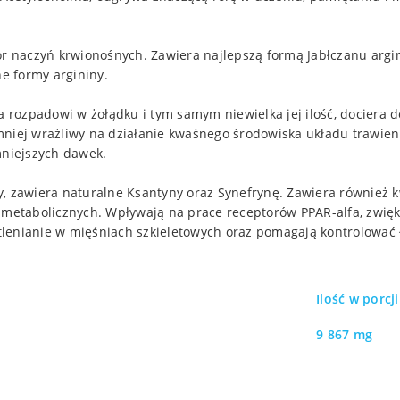
lator naczyń krwionośnych. Zawiera najlepszą formą Jabłczanu arg
e formy argininy.
ga rozpadowi w żołądku i tym samym niewielka jej ilość, dociera
e mniej wrażliwy na działanie kwaśnego środowiska układu trawie
mniejszych dawek.
y, zawiera naturalne Ksantyny oraz Synefrynę. Zawiera również 
tabolicznych. Wpływają na prace receptorów PPAR-alfa, zwięks
utlenianie w mięśniach szkieletowych oraz pomagają kontrolować 
Ilość w porcji
9 867 mg