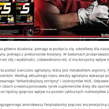
główne działania: pomaga w pozbyciu się, szkodliwej dla nasz
zyny, jednego z prekursorów kreatyny. W badaniach przeprowa
st siły i wydolności. Udowodniono też, iż ma korzystny wpływ 
ta postać siarczanu agmatyny, która jest metabolitem argininy.
ie cienkim. Według aktualnego stanu wiedzy agmatyna wykazuje 
zwanego "dekarboksylazą ornityny" i izoenzymów NOS. Odpowied
ch latach zrewolucjonizowała rynek suplementów diety dla sport
es lipolizy (poprzez wpływ na poziom cyklicznych nukleotydów t
egzogennego aminokwasu fenyloalaniny poprzez enzymatyczną d