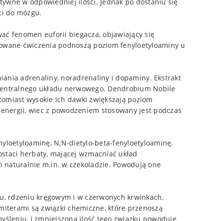
tywne w odpowiedniej ilości. Jednak po dostaniu się
ci do mózgu.
ć fenomen euforii biegacza, objawiający się
kowane ćwiczenia podnoszą poziom fenyloetyloaminy u
iania adrenaliny, noradrenaliny i dopaminy. Ekstrakt
 centralnego układu nerwowego. Dendrobium Nobile
atomiast wysokie ich dawki zwiększają poziom
energii, wiec z powodzeniem stosowany jest podczas
yloetyloaminę, N,N-dietylo-beta-fenyloetyloaminę.
ostaci herbaty, mającej wzmacniać układ
h naturalnie m.in. w czekoladzie. Powodują one
gu, rdzeniu kręgowym i w czerwonych krwinkach.
miterami są związki chemiczne, które przenoszą
yśleniu, i zmniejszona ilość tego związku powoduje