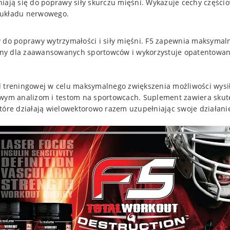
iają się do poprawy siły skurczu mięśni. Wykazuje cechy części
 układu nerwowego.
 do poprawy wytrzymałości i siły mięśni. F5 zapewnia maksymaln
czony dla zaawansowanych sportowców i wykorzystuje opatentowan
d treningowej w celu maksymalnego zwiększenia możliwości wysi
liwym analizom i testom na sportowcach. Suplement zawiera skut
tóre działają wielowektorowo razem uzupełniając swoje działani