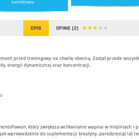
kontaktowy
OPIS
OPINIE (2)
ment przed treningowy na chwilę obecną. Został przede wszystki
ły, energii dynamicznej oraz koncentracji.
ki
entoflawon, który zwiększa wchłanianie wapnia w mięśniach i pr
jak wprowadzenie do suplementacji kreatyny, paredziesiąt lat te