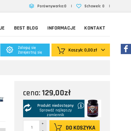
|
|
Porównywarka:
0
Schowek:
0
JE
BEST BLOG
INFORMACJE
KONTAKT
Zaloguj się
Koszyk:
0,00zł
Zarejestruj się
129,00zł
cena:
Produkt niedostępny
Sprawdź najlepszy
zamiennik
+
DO KOSZYKA
-