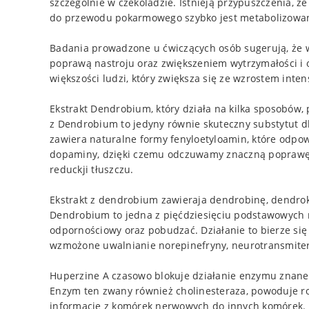
szczególnie w czekoladzie. Istnieją przypuszczenia, 
do przewodu pokarmowego szybko jest metabolizowana
Badania prowadzone u ćwiczących osób sugerują, że w
poprawą nastroju oraz zwiększeniem wytrzymałości i
większości ludzi, który zwiększa się ze wzrostem inte
Ekstrakt Dendrobium, który działa na kilka sposobów,
z Dendrobium to jedyny równie skuteczny substytut 
zawiera naturalne formy fenyloetyloamin, które odpow
dopaminy, dzięki czemu odczuwamy znaczną poprawę n
reduckji tłuszczu.
Ekstrakt z dendrobium zawieraja dendrobinę, dendrok
Dendrobium to jedna z pięćdziesięciu podstawowych ro
odpornościowy oraz pobudzać. Działanie to bierze się
wzmożone uwalnianie norepinefryny, neurotransmiter
Huperzine A czasowo blokuje działanie enzymu znaneg
Enzym ten zwany również cholinesteraza, powoduje ro
informacje z komórek nerwowych do innych komórek. A