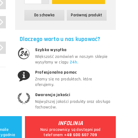
Do schowka
Porównaj produkt
a,
Dlaczego warto u nas kupować?
Szybka wysyłka
Większość zamówień w naszym sklepie
wysyłamy w ciągu
24h.
Profesjonalna pomoc
Znamy się na produktach, które
oferujemy.
Gwarancja jakości
Najwyższej jakości produkty oraz obsługa
fachowców.
INFOLINIA
maile
Nasi pracownicy są dostępni pod
tygodnia
telefonem
+48 600 607 709