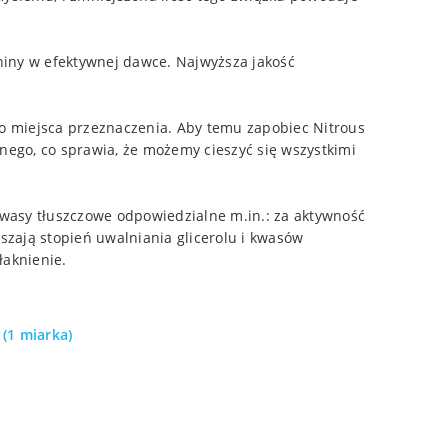
ininy w efektywnej dawce. Najwyższa jakość
 do miejsca przeznaczenia. Aby temu zapobiec Nitrous
nnego, co sprawia, że możemy cieszyć się wszystkimi
kwasy tłuszczowe odpowiedzialne m.in.: za aktywność
zają stopień uwalniania glicerolu i kwasów
łaknienie.
 (1 miarka)