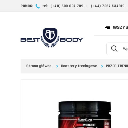
POMOC:
tel:
(+48) 600 607 709
|
(+44) 7367 534919
WSZYS
Strona główna
Boostery treningowe
PRZED TREN