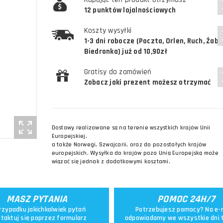
12 punktów lojalnościowych
Koszty wysyłki
1-3 dni robocze (Poczta, Orlen, Ruch, Żabk
Biedronka) już od 10,90zł
Gratisy do zamówień
Zobacz jaki prezent możesz otrzymać
Dostawy realizowane są na terenie wszystkich krajów Unii
Europejskiej,
a także Norwegi, Szwajcarii, oraz do pozostałych krajów
europejskich. Wysyłka do krajów poza Unią Europejską może
wiązać się jednak z dodatkowymi kosztami.
MASZ PYTANIA
POMOC 24H/7
rzypadku jakichkolwiek pytań
Potrzebujesz pomocy? Na e-
taktuj się poprzez
formularz
odpowiadamy we wszystkie dni 