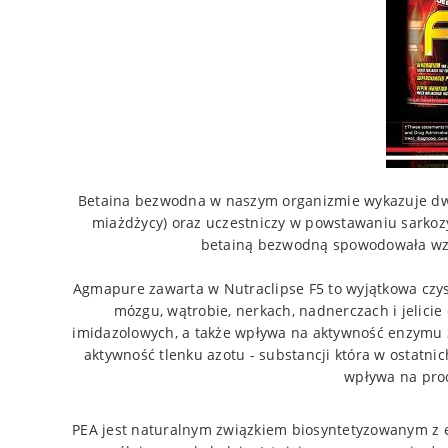
Betaina bezwodna w naszym organizmie wykazuje dwa 
miażdżycy) oraz uczestniczy w powstawaniu sarko
betainą bezwodną spowodowała wzro
Agmapure zawarta w Nutraclipse F5 to wyjątkowa czys
mózgu, wątrobie, nerkach, nadnerczach i jelic
imidazolowych, a także wpływa na aktywność enzymu 
aktywność tlenku azotu - substancji która w ostatni
wpływa na proc
PEA jest naturalnym związkiem biosyntetyzowanym z 