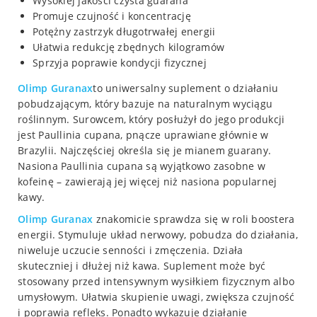
Wysokiej jakości czysta guarana
Promuje czujność i koncentrację
Potężny zastrzyk długotrwałej energii
Ułatwia redukcję zbędnych kilogramów
Sprzyja poprawie kondycji fizycznej
Olimp
Guranax
to uniwersalny suplement o działaniu
pobudzającym, który bazuje na naturalnym wyciągu
roślinnym. Surowcem, który posłużył do jego produkcji
jest Paullinia cupana, pnącze uprawiane głównie w
Brazylii. Najczęściej określa się je mianem guarany.
Nasiona Paullinia cupana są wyjątkowo zasobne w
kofeinę – zawierają jej więcej niż nasiona popularnej
kawy.
Olimp
Guranax
znakomicie sprawdza się w roli boostera
energii. Stymuluje układ nerwowy, pobudza do działania,
niweluje uczucie senności i zmęczenia. Działa
skuteczniej i dłużej niż kawa. Suplement może być
stosowany przed intensywnym wysiłkiem fizycznym albo
umysłowym. Ułatwia skupienie uwagi, zwiększa czujność
i poprawia refleks. Ponadto wykazuje działanie