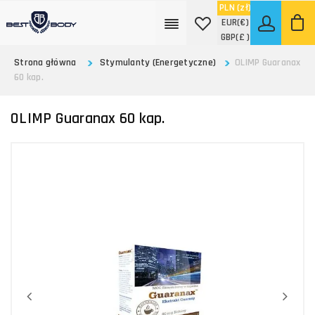
PLN
(zł)
EUR
(€)
GBP
(£ )
Strona główna
Stymulanty (Energetyczne)
OLIMP Guaranax
60 kap.
OLIMP Guaranax 60 kap.