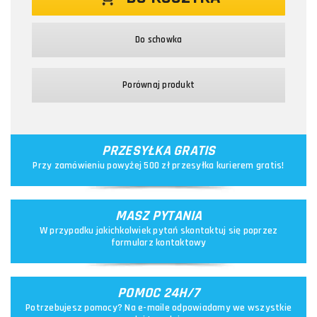
Do schowka
Porównaj produkt
PRZESYŁKA GRATIS
Przy zamówieniu powyżej 500 zł przesyłka kurierem gratis!
MASZ PYTANIA
W przypadku jakichkolwiek pytań skontaktuj się poprzez
formularz kontaktowy
POMOC 24H/7
Potrzebujesz pomocy? Na e-maile odpowiadamy we wszystkie