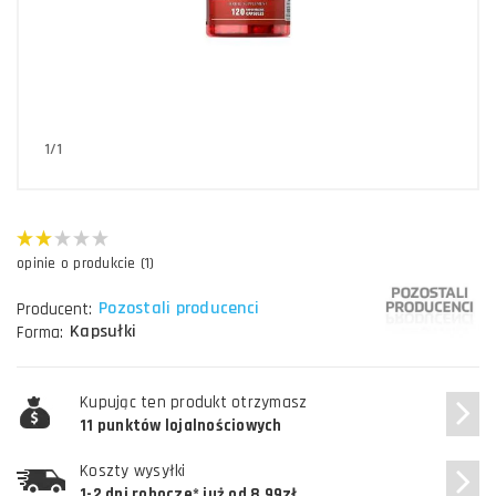
1/1
opinie o produkcie (1)
Pozostali producenci
Producent:
Kapsułki
Forma:
Kupując ten produkt otrzymasz
11 punktów lojalnościowych
Koszty wysyłki
1-2 dni robocze* już od 8,99zł