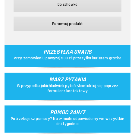
Do schowka
Porównaj produkt
PRZESYŁKA GRATIS
Przy zamówieniu powyżej 500 zł przesyłka kurierem gratis!
MASZ PYTANIA
W przypadku jakichkolwiek pytań skontaktuj się poprzez
formularz kontaktowy
POMOC 24H/7
Potrzebujesz pomocy? Na e-maile odpowiadamy we wszystkie
dni tygodnia