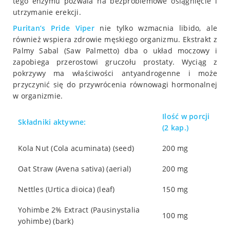
tego enzymu pozwala na bezproblemowe osiągnięcie i
utrzymanie erekcji.
Puritan’s Pride Viper
nie tylko wzmacnia libido, ale
również wspiera zdrowie męskiego organizmu. Ekstrakt z
Palmy Sabal (Saw Palmetto) dba o układ moczowy i
zapobiega przerostowi gruczołu prostaty. Wyciąg z
pokrzywy ma właściwości antyandrogenne i może
przyczynić się do przywrócenia równowagi hormonalnej
w organizmie.
Ilość w porcji
Składniki aktywne:
(2 kap.)
Kola Nut (Cola acuminata) (seed)
200 mg
Oat Straw (Avena sativa) (aerial)
200 mg
Nettles (Urtica dioica) (leaf)
150 mg
Yohimbe 2% Extract (Pausinystalia
100 mg
yohimbe) (bark)