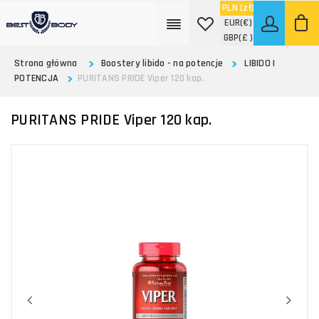
PLN
(zł)
EUR
(€)
GBP
(£ )
Strona główna
Boostery libido - na potencje
LIBIDO I
POTENCJA
PURITANS PRIDE Viper 120 kap.
PURITANS PRIDE Viper 120 kap.