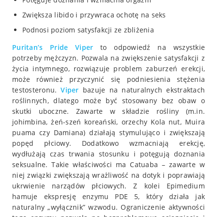
Zwiększa libido i przywraca ochotę na seks
Podnosi poziom satysfakcji ze zbliżenia
Puritan’s Pride Viper
to odpowiedź na wszystkie
potrzeby mężczyzn. Pozwala na zwiększenie satysfakcji z
życia intymnego, rozwiązuje problem zaburzeń erekcji,
może również przyczynić się podniesienia stężenia
testosteronu.
Viper
bazuje na naturalnych ekstraktach
roślinnych, dlatego może być stosowany bez obaw o
skutki uboczne. Zawarte w składzie rośliny (m.in.
johimbina, żeń-szeń koreański, orzechy Kola nut, Muira
puama czy Damiana) działają stymulująco i zwiększają
popęd płciowy. Dodatkowo wzmacniają erekcję,
wydłużają czas trwania stosunku i potęgują doznania
seksualne. Takie właściwości ma Catuaba – zawarte w
niej związki zwiększają wrażliwość na dotyk i poprawiają
ukrwienie narządów płciowych. Z kolei Epimedium
hamuje ekspresję enzymu PDE 5, który działa jak
naturalny „wyłącznik” wzwodu. Ograniczenie aktywności