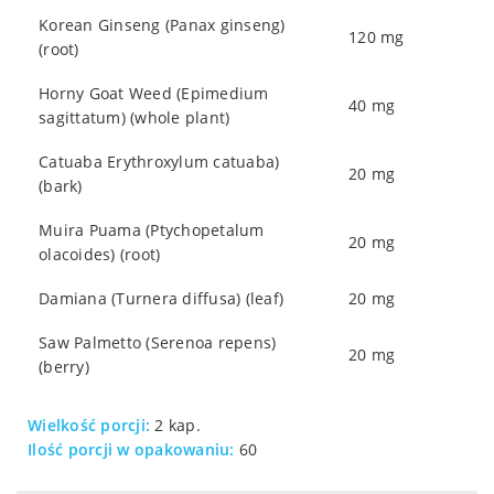
Korean Ginseng (Panax ginseng)
120 mg
(root)
Horny Goat Weed (Epimedium
40 mg
sagittatum) (whole plant)
Catuaba Erythroxylum catuaba)
20 mg
(bark)
Muira Puama (Ptychopetalum
20 mg
olacoides) (root)
Damiana (Turnera diffusa) (leaf)
20 mg
Saw Palmetto (Serenoa repens)
20 mg
(berry)
Wielkość porcji:
2 kap.
Ilość porcji w opakowaniu:
60