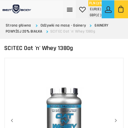
PLN
(zł)
EUR
(€)
GBP
(£ )
Strona główna
Odżywki na masę - Gainery
GAINERY
POWYŻEJ 20% BIAŁKA
SCITEC Oat 'n' Whey 1380g
SCITEC Oat 'n' Whey 1380g