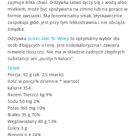
zajmuje kilka chwil. Odżywka łatwo łączy się z wodą albo
mlekiem, może być spożywana na zimno lub na gorąco w
formie owsianki. Ma fenomenalny smak, błyskawicznie
zaspokaja głód, jest przy tym lekkostrawna i nie obciąża
żołądka.
Odżywka
Scitec
Oat ‘N’ Whey
to optymalny wybór dla
osób dbających o linię. Jest niskokaloryczna i zawiera
niewiele tłuszczu. Nie ma w składzie żadnych zbędnych
substancji ani „pustych kalorii”.
Skład:
Porcja: 92 g (ok. 2,5 miarki)
Ilość w porcji% dziennie * wartość
kalorie 354
Razem Tłuszcz 6g 9%
Sodu 50 mg 2%
Potas 365 mg 10%
Białko 35 g 70%
Węglowodany 40 g 13%
Cukry 3 g
Błonnik 6 g 24%