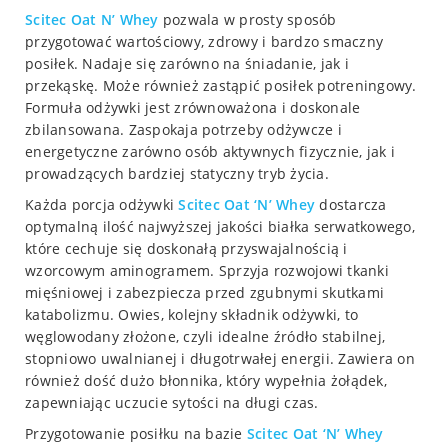
Scitec
Oat N’ Whey
pozwala w prosty sposób
przygotować wartościowy, zdrowy i bardzo smaczny
posiłek. Nadaje się zarówno na śniadanie, jak i
przekąskę. Może również zastąpić posiłek potreningowy.
Formuła odżywki jest zrównoważona i doskonale
zbilansowana. Zaspokaja potrzeby odżywcze i
energetyczne zarówno osób aktywnych fizycznie, jak i
prowadzących bardziej statyczny tryb życia.
Każda porcja odżywki
Scitec
Oat ‘N’ Whey
dostarcza
optymalną ilość najwyższej jakości białka serwatkowego,
które cechuje się doskonałą przyswajalnością i
wzorcowym aminogramem. Sprzyja rozwojowi tkanki
mięśniowej i zabezpiecza przed zgubnymi skutkami
katabolizmu. Owies, kolejny składnik odżywki, to
węglowodany złożone, czyli idealne źródło stabilnej,
stopniowo uwalnianej i długotrwałej energii. Zawiera on
również dość dużo błonnika, który wypełnia żołądek,
zapewniając uczucie sytości na długi czas.
Przygotowanie posiłku na bazie
Scitec
Oat ‘N’ Whey