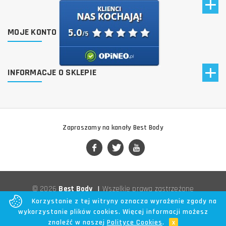
MOJE KONTO
INFORMACJE O SKLEPIE
Zapraszamy na kanały Best Body
© 2026
Best Body
|
Wszelkie prawa zastrzeżone
Korzystanie z tej witryny oznacza wyrażenie zgody na
wykorzystanie plików cookies. Więcej informacji możesz
znaleźć w naszej
Polityce Cookies
.
x
Poprzedni
Następny
Do góry