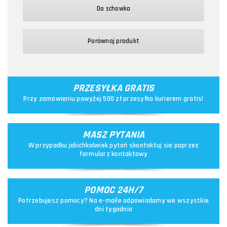
Do schowka
Porównaj produkt
PRZESYŁKA GRATIS
Przy zamówieniu powyżej 500 zł przesyłka kurierem gratis!
MASZ PYTANIA
W przypadku jakichkolwiek pytań skontaktuj się poprzez
formularz kontaktowy
POMOC 24H/7
Potrzebujesz pomocy? Na e-maile odpowiadamy we wszystkie
dni tygodnia