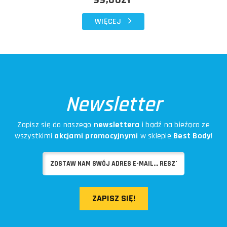
WIĘCEJ
Newsletter
Zapisz się do naszego
newslettera
i bądź na bieżąco ze
wszystkimi
akcjami promocyjnymi
w sklepie
Best Body
!
ZAPISZ SIĘ!