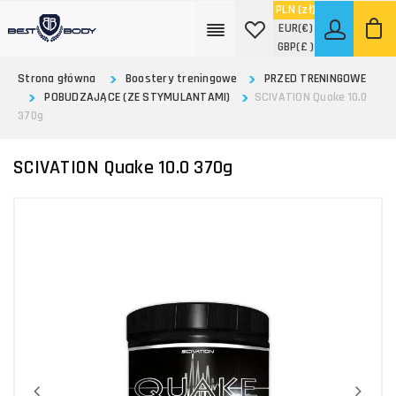
PLN
(zł)
EUR
(€)
GBP
(£ )
Strona główna
Boostery treningowe
PRZED TRENINGOWE
POBUDZAJĄCE (ZE STYMULANTAMI)
SCIVATION Quake 10.0
370g
SCIVATION Quake 10.0 370g