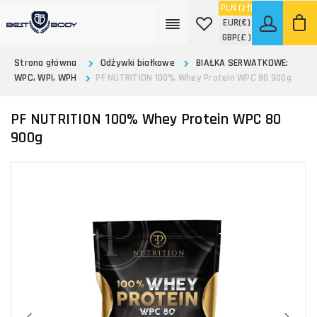
PLN
(zł)
EUR
(€)
GBP
(£ )
Strona główna
Odżywki białkowe
BIAŁKA SERWATKOWE:
WPC, WPI, WPH
PF NUTRITION 100% Whey Protein WPC 80 900g
PF NUTRITION 100% Whey Protein WPC 80
900g