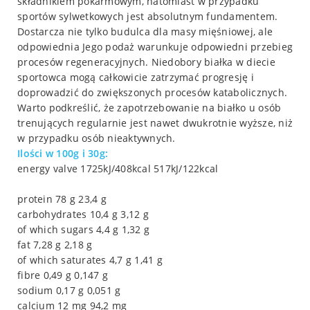
składnikiem pokarmowym, natomiast w przypadku
sportów sylwetkowych jest absolutnym fundamentem.
Dostarcza nie tylko budulca dla masy mięśniowej, ale
odpowiednia Jego podaż warunkuje odpowiedni przebieg
procesów regeneracyjnych. Niedobory białka w diecie
sportowca mogą całkowicie zatrzymać progresję i
doprowadzić do zwiększonych procesów katabolicznych.
Warto podkreślić, że zapotrzebowanie na białko u osób
trenujących regularnie jest nawet dwukrotnie wyższe, niż
w przypadku osób nieaktywnych.
Ilości w 100g i 30g:
energy valve 1725kJ/408kcal 517kJ/122kcal
protein 78 g 23,4 g
carbohydrates 10,4 g 3,12 g
of which sugars 4,4 g 1,32 g
fat 7,28 g 2,18 g
of which saturates 4,7 g 1,41 g
fibre 0,49 g 0,147 g
sodium 0,17 g 0,051 g
calcium 12 mg 94,2 mg