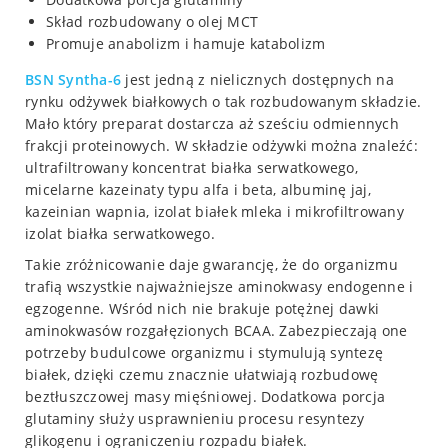
Skład rozbudowany o olej MCT
Promuje anabolizm i hamuje katabolizm
BSN
Syntha-6
jest jedną z nielicznych dostępnych na
rynku odżywek białkowych o tak rozbudowanym składzie.
Mało który preparat dostarcza aż sześciu odmiennych
frakcji proteinowych. W składzie odżywki można znaleźć:
ultrafiltrowany koncentrat białka serwatkowego,
micelarne kazeinaty typu alfa i beta, albuminę jaj,
kazeinian wapnia, izolat białek mleka i mikrofiltrowany
izolat białka serwatkowego.
Takie zróżnicowanie daje gwarancję, że do organizmu
trafią wszystkie najważniejsze aminokwasy endogenne i
egzogenne. Wśród nich nie brakuje potężnej dawki
aminokwasów rozgałęzionych BCAA. Zabezpieczają one
potrzeby budulcowe organizmu i stymulują syntezę
białek, dzięki czemu znacznie ułatwiają rozbudowę
beztłuszczowej masy mięśniowej. Dodatkowa porcja
glutaminy służy usprawnieniu procesu resyntezy
glikogenu i ograniczeniu rozpadu białek.