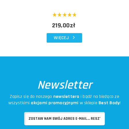
219,00zł
WIĘCEJ
Newsletter
Zapisz się do naszego
newslettera
i bądź na bieżąco ze
wszystkimi
akcjami promocyjnymi
w sklepie
Best Body
!