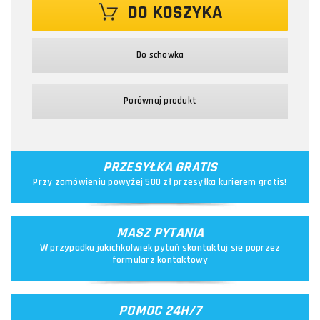
DO KOSZYKA
Do schowka
Porównaj produkt
PRZESYŁKA GRATIS
Przy zamówieniu powyżej 500 zł przesyłka kurierem gratis!
MASZ PYTANIA
W przypadku jakichkolwiek pytań skontaktuj się poprzez
formularz kontaktowy
POMOC 24H/7