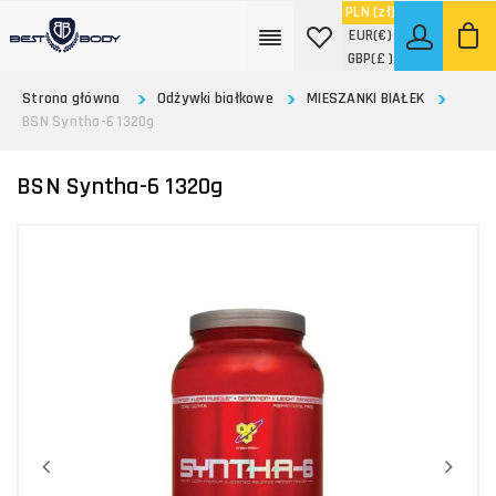
PLN
(zł)
EUR
(€)
GBP
(£ )
Strona główna
Odżywki białkowe
MIESZANKI BIAŁEK
BSN Syntha-6 1320g
BSN Syntha-6 1320g