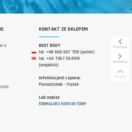
IE
KONTAKT ZE SKLEPEM
ie o
BEST BODY
Poprzedni
tel. +48 600 607 709 (polski)
tel. +44 7367 534919
Następny
(angielski)
Do góry
Infolinia jest czynna:
Poniedziałek - Piątek
tania
Lub napisz
FORMULARZ KONTAKTOWY