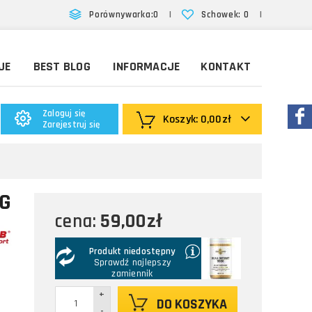
|
|
Porównywarka:
0
Schowek:
0
JE
BEST BLOG
INFORMACJE
KONTAKT
Zaloguj się
Koszyk:
0,00zł
Zarejestruj się
0G
59,00zł
cena:
Produkt niedostępny
Sprawdź najlepszy
zamiennik
+
DO KOSZYKA
-