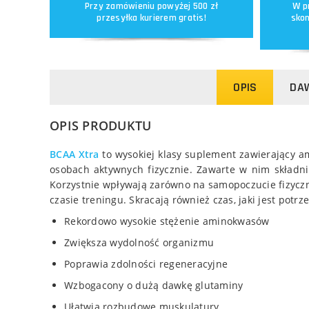
Przy zamówieniu powyżej 500 zł
W p
przesyłka kurierem gratis!
skon
OPIS
DAW
OPIS PRODUKTU
BCAA Xtra
to wysokiej klasy suplement zawierający 
osobach aktywnych fizycznie. Zawarte w nim składni
Korzystnie wpływają zarówno na samopoczucie fizyczn
czasie treningu. Skracają również czas, jaki jest potr
Rekordowo wysokie stężenie aminokwasów
Zwiększa wydolność organizmu
Poprawia zdolności regeneracyjne
Wzbogacony o dużą dawkę glutaminy
Ułatwia rozbudowę muskulatury