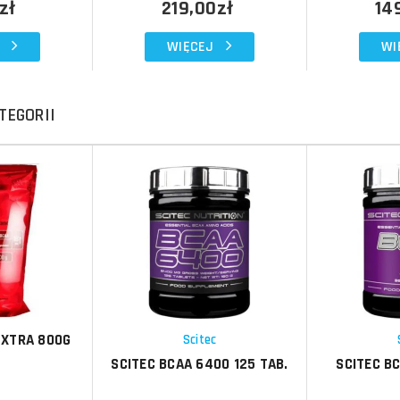
zł
219,00zł
14
WIĘCEJ
WI
TEGORII
Do koszyka
Do koszyka
Do koszyka
Do koszyka
Porównaj
Porównaj
Schowek
Schowek
 XTRA 800G
Scitec
SCITEC BCAA 6400 125 TAB.
SCITEC BC