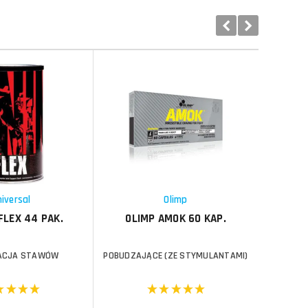
Do koszyka
Do koszyka
Do koszyka
Do koszyka
Porównaj
Porównaj
Schowek
Schowek
iversal
Olimp
FLEX 44 PAK.
OLIMP AMOK 60 KAP.
CHROM
ACJA STAWÓW
POBUDZAJĄCE (ZE STYMULANTAMI)