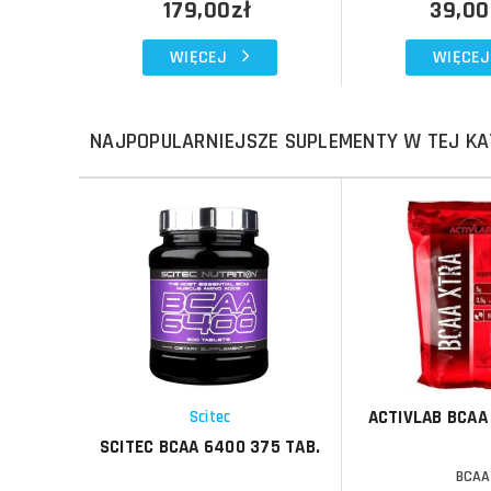
179,00zł
39,00
WIĘCEJ
WIĘCEJ
NAJPOPULARNIEJSZE SUPLEMENTY W TEJ KA
Do koszyka
Do koszyka
Do koszyka
Do koszyka
Porównaj
Porównaj
Schowek
Schowek
ACTIVLAB BCAA
Scitec
SCITEC BCAA 6400 375 TAB.
BCAA