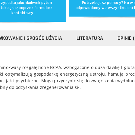
rzypadku jakichkolwiek pytań
Potrzebujesz pomocy? Na e-
taktuj się poprzez
formularz
odpowiadamy we wszystkie dni 
kontaktowy
KOWANIE I SPOSÓB UŻYCIA
LITERATURA
OPINIE 
aminokwasy rozgałęzione BCAA, wzbogacone o dużą dawkę l-gluta
ki optymalizują gospodarkę energetyczną ustroju, hamują proc
e, jak i psychiczne. Mogą przyczynić się do zwiększenia wydol
zebny do odzyskania zregenerowania sił.