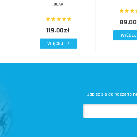
BCAA
89,00
119,00zł
WIĘCEJ
WIĘCEJ
Zapisz się do naszego
n