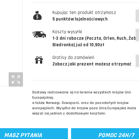
Kupując ten produkt otrzymasz
5 punktów lojalnościowych
Koszty wysyłki
1-3 dni robocze (Poczta, Orlen, Ruch, Żabk
Biedronka) już od 10,90zł
Gratisy do zamówień
Zobacz jaki prezent możesz otrzymać
Dostawy realizowane są na terenie wszystkich krajów Unii
Europejskiej,
a także Norwegi, Szwajcarii, oraz do pozostałych krajów
europejskich. Wysyłka do krajów poza Unią Europejską może
wiązać się jednak z dodatkowymi kosztami.
MASZ PYTANIA
POMOC 24H/7