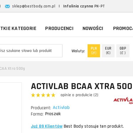
|
sklep@bestbody.com.pl
|
Infolinia czynna
PN-PT
TKIE KATEGORIE
PRODUCENCI
NOWOŚCI
PROMOC
PLN
EUR
GBP
Waluty:
(zł)
(€)
(£ )
CAA Xtra 500g
ACTIVLAB BCAA XTRA 50
opinie o produkcie (2)
Activlab
Producent:
Proszek
Forma:
Już 89 Klientów
Best Body stosuje ten produkt.