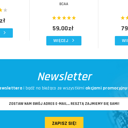
BCAA
zł
59,00zł
79
WIĘCEJ
WI
Newsletter
ewslettera
i bądź na bieżąco ze wszystkimi
akcjami promocyjny
ZAPISZ SIĘ!