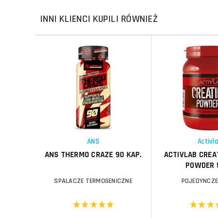
INNI KLIENCI KUPILI RÓWNIEŻ
Do koszyka
Do koszyka
Do koszyka
Do koszyka
Porównaj
Porównaj
Schowek
Schowek
ANS
Activl
ANS THERMO CRAZE 90 KAP.
ACTIVLAB CREA
POWDER 
SPALACZE TERMOGENICZNE
POJEDYNCZE