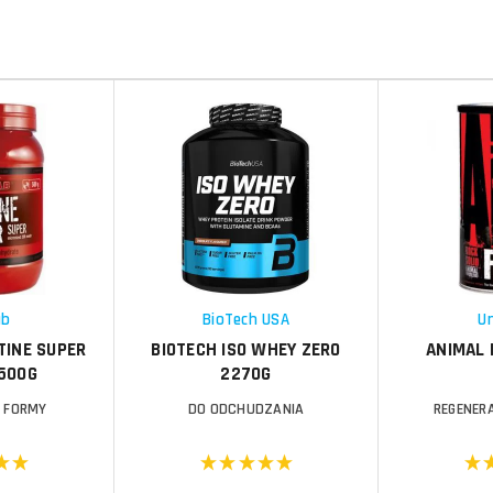
Do koszyka
Do koszyka
Do koszyka
Do koszyka
Porównaj
Porównaj
Schowek
Schowek
ab
BioTech USA
Un
TINE SUPER
BIOTECH ISO WHEY ZERO
ANIMAL 
500G
2270G
 FORMY
DO ODCHUDZANIA
REGENER