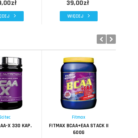
9,00zł
39,00zł
ĘCEJ
WIĘCEJ
Do koszyka
Do koszyka
Do koszyka
Do koszyka
Porównaj
Porównaj
Schowek
Schowek
Scitec
Fitmax
AA-X 330 KAP.
FITMAX BCAA+EAA STACK II
HI-TE
600G