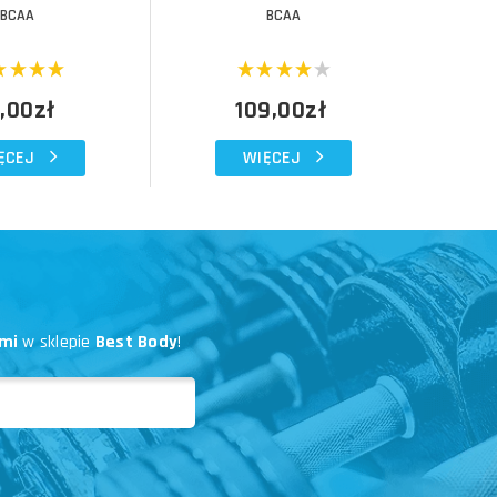
BCAA
BCAA
,00zł
109,00zł
ĘCEJ
WIĘCEJ
mi
w sklepie
Best Body
!