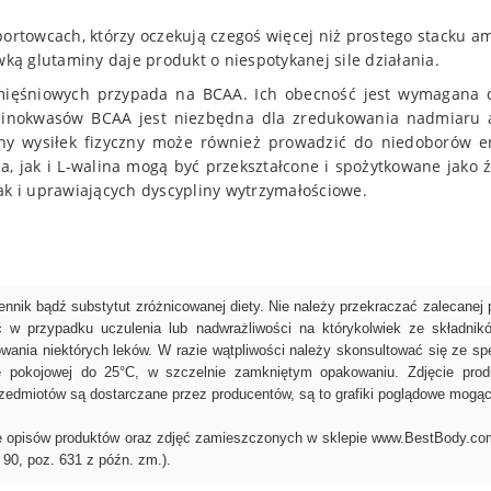
portowcach, którzy oczekują czegoś więcej niż prostego stacku 
ą glutaminy daje produkt o niespotykanej sile działania.
ięśniowych przypada na BCAA. Ich obecność jest wymagana do 
minokwasów BCAA jest niezbędna dla zredukowania nadmiaru a
ywny wysiłek fizyczny może również prowadzić do niedoborów e
, jak i L-walina mogą być przekształcone i spożytkowane jako ź
ak i uprawiających dyscypliny wytrzymałościowe.