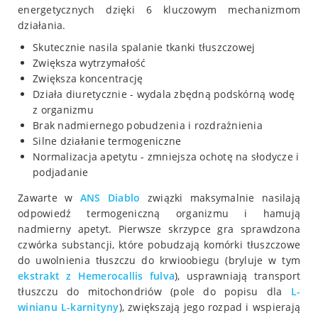
energetycznych dzięki 6 kluczowym mechanizmom
działania.
Skutecznie nasila spalanie tkanki tłuszczowej
Zwiększa wytrzymałość
Zwiększa koncentrację
Działa diuretycznie - wydala zbędną podskórną wodę
z organizmu
Brak nadmiernego pobudzenia i rozdrażnienia
Silne działanie termogeniczne
Normalizacja apetytu - zmniejsza ochotę na słodycze i
podjadanie
Zawarte w
ANS Diablo
związki maksymalnie nasilają
odpowiedź termogeniczną organizmu i hamują
nadmierny apetyt. Pierwsze skrzypce gra sprawdzona
czwórka substancji, które pobudzają komórki tłuszczowe
do uwolnienia tłuszczu do krwioobiegu (bryluje w tym
ekstrakt z Hemerocallis fulva
), usprawniają transport
tłuszczu do mitochondriów (pole do popisu dla
L-
winianu L-karnityny
), zwiększają jego rozpad i wspierają