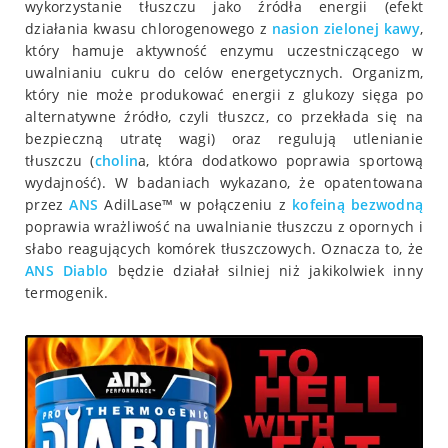
wykorzystanie tłuszczu jako źródła energii (efekt
działania kwasu chlorogenowego z
nasion zielonej kawy
,
który hamuje aktywność enzymu uczestniczącego w
uwalnianiu cukru do celów energetycznych. Organizm,
który nie może produkować energii z glukozy sięga po
alternatywne źródło, czyli tłuszcz, co przekłada się na
bezpieczną utratę wagi) oraz regulują utlenianie
tłuszczu (
cholin
a, która dodatkowo poprawia sportową
wydajność). W badaniach wykazano, że opatentowana
przez
ANS
AdilLase™ w połączeniu z
kofeiną
bezwodną
poprawia wrażliwość na uwalnianie tłuszczu z opornych i
słabo reagujących komórek tłuszczowych. Oznacza to, że
ANS Diablo
będzie działał silniej niż jakikolwiek inny
termogenik.