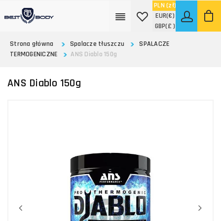
PLN
(zł)
EUR
(€)
GBP
(£ )
Strona główna
Spalacze tłuszczu
SPALACZE
TERMOGENICZNE
ANS Diablo 150g
ANS Diablo 150g