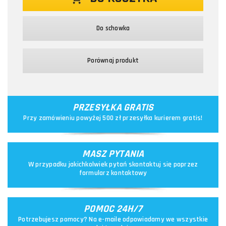
Do schowka
Porównaj produkt
PRZESYŁKA GRATIS
Przy zamówieniu powyżej 500 zł przesyłka kurierem gratis!
MASZ PYTANIA
W przypadku jakichkolwiek pytań skontaktuj się poprzez
formularz kontaktowy
POMOC 24H/7
Potrzebujesz pomocy? Na e-maile odpowiadamy we wszystkie