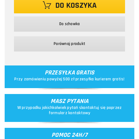
DO KOSZYKA
Do schowka
Porównaj produkt
PRZESYŁKA GRATIS
Przy zamówieniu powyżej 500 zł przesyłka kurierem gratis!
MASZ PYTANIA
W przypadku jakichkolwiek pytań skontaktuj się poprzez
formularz kontaktowy
POMOC 24H/7