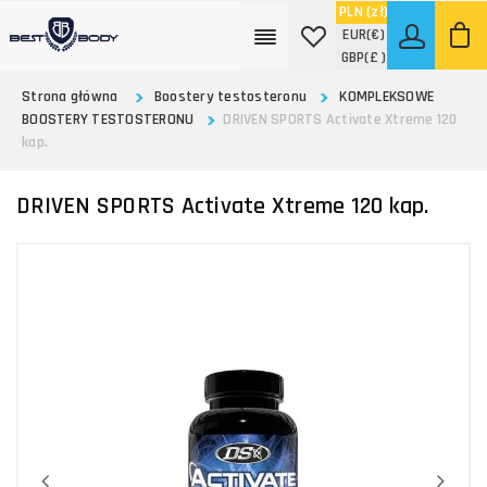
PLN
(zł)
EUR
(€)
GBP
(£ )
Strona główna
Boostery testosteronu
KOMPLEKSOWE
BOOSTERY TESTOSTERONU
DRIVEN SPORTS Activate Xtreme 120
kap.
DRIVEN SPORTS Activate Xtreme 120 kap.