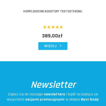
KOMPLEKSOWE BOOSTERY TESTOSTERONU
389,00zł
WIĘCEJ
Newsletter
Zapisz się do naszego
newslettera
i bądź na bieżąco ze
wszystkimi
akcjami promocyjnymi
w sklepie
Best Body
!