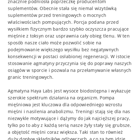
znacznie podniosła poprzeczkę producentom
suplementów. Obecnie stała się niemal wizytówką
suplementów przed treningowych o mocnych
właściwościach pompujących. Porcja podana przed
wysiłkiem fizycznym bardzo szybko oczyszcza pracujące
mięśnie z toksyn oraz usprawnia cały obieg tlenu. W ten
sposób nasze ciało może pozwolić sobie na
podejmowanie większego wysiłku bez negatywnych
konsekwencji w postaci osłabionej regeneracji. W istocie
stosowanie agmatyny przyczynia się do poprawy naszych
osiągów w sporcie i pozwala na przełamywanie własnych
granic treningowych.
Agmatyna Haya Labs jest wysoce biodostępna i wykazuje
szerokie spektrum działania na organizm. Pompa
mięśniowa jest kluczowa dla odpowiedniego wzrostu
mięśni i nasilenia anabolizmu. Treningi stają się dla nas
niezwykle motywujące i dążymy do jak najcięższej pracy,
tylko po to aby z każdą serią nasze żyły stały się grubsze,
a objętość mięśni coraz większa. Taki stan to również
duży dopływ składników odżywczych, a co za tym idzie