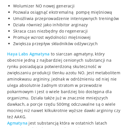
Wolumizer NO nowej generacji
Pozwala osiągnąć ekstremalną pompę mięśniową
Umożliwia przeprowadzenie intensywnych treningów
Działa również jako inhibitor arginazy
Skraca czas niezbędny do regeneracji
Promuje wzrost wydolności mięśniowej
Zwiększa przepływ składników odżywczych
Haya Labs Agmatyna
to siarczan agmatyny, który
obecnie jedną z najbardziej cenionych substancji na
rynku posiadająca potwierdzoną skuteczność w
zwiększaniu produkcji tlenku azotu NO. Jest metabolitem
aminokwasu argininy, jednak w odróżnieniu od niej nie
ulega absolutnie żadnym stratom w przewodzie
pokarmowym i jest o wiele bardziej bio dostępna dla
organizmu. Działa także już w znacznie mniejszych
dawkach, a porcje rzędu 500mg odczuwalne są o wiele
mocniej niż nawet kilkukrotnie wyższe dawki argininy czy
też AAKG.
Agmatyna
jest substancją która w ostatnich latach