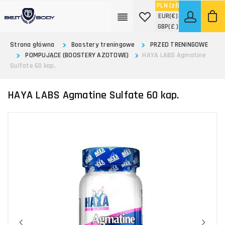
PLN
(zł)
EUR
(€)
GBP
(£ )
Strona główna
Boostery treningowe
PRZED TRENINGOWE
POMPUJĄCE (BOOSTERY AZOTOWE)
HAYA LABS Agmatine
Sulfate 60 kap.
HAYA LABS Agmatine Sulfate 60 kap.