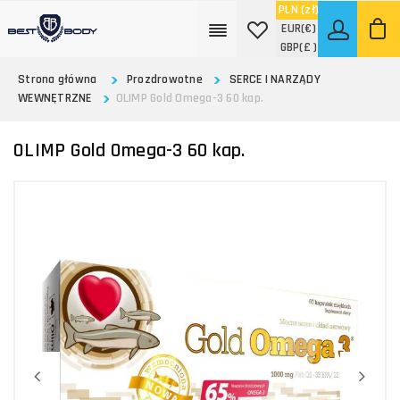
PLN
(zł)
EUR
(€)
GBP
(£ )
Strona główna
Prozdrowotne
SERCE I NARZĄDY
WEWNĘTRZNE
OLIMP Gold Omega-3 60 kap.
OLIMP Gold Omega-3 60 kap.