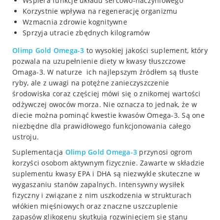
Wspiera funkcje układu sercowo-naczyniowego
Korzystnie wpływa na regenerację organizmu
Wzmacnia zdrowie kognitywne
Sprzyja utracie zbędnych kilogramów
Olimp
Gold Omega-3
to wysokiej jakości suplement, który
pozwala na uzupełnienie diety w kwasy tłuszczowe
Omaga-3. W naturze ich najlepszym źródłem są tłuste
ryby, ale z uwagi na potężne zanieczyszczenie
środowiska coraz częściej mówi się o znikomej wartości
odżywczej owoców morza. Nie oznacza to jednak, że w
diecie można pominąć kwestie kwasów Omega-3. Są one
niezbędne dla prawidłowego funkcjonowania całego
ustroju.
Suplementacja
Olimp
Gold Omega-3
przynosi ogrom
korzyści osobom aktywnym fizycznie. Zawarte w składzie
suplementu kwasy EPA i DHA są niezwykle skuteczne w
wygaszaniu stanów zapalnych. Intensywny wysiłek
fizyczny i związane z nim uszkodzenia w strukturach
włókien mięśniowych oraz znaczne uszczuplenie
zapasów glikogenu skutkują rozwinięciem się stanu