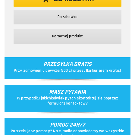
Do schowka
Porównaj produkt
PRZESYŁKA GRATIS
Przy zamówieniu powyżej 500 zł przesyłka kurierem gratis!
MASZ PYTANIA
W przypadku jakichkolwiek pytań skontaktuj się poprzez
formularz kontaktowy
POMOC 24H/7
Potrzebujesz pomocy? Na e-maile odpowiadamy we wszystkie