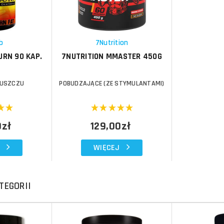
Porównaj
Schowek
b
7Nutrition
URN 90 KAP.
7NUTRITION MMASTER 450G
ŁUSZCZU
POBUDZAJĄCE (ZE STYMULANTAMI)
0zł
129,00zł
WIĘCEJ
TEGORII