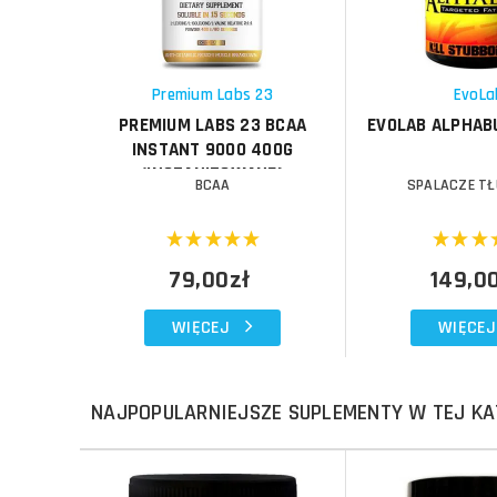
Porównaj
Porównaj
Schowek
Schowek
Premium Labs 23
EvoLa
PREMIUM LABS 23 BCAA
EVOLAB ALPHAB
INSTANT 9000 400G
(INSTANIZOWANE)
BCAA
SPALACZE T
79,00zł
149,0
WIĘCEJ
WIĘCEJ
NAJPOPULARNIEJSZE SUPLEMENTY W TEJ KA