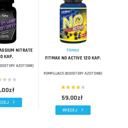
Do koszyka
Do koszyka
Do koszyka
Do koszyka
Porównaj
Porównaj
Schowek
Schowek
ASSIUM NITRATE
Fitmax
Syn
20 KAP.
FITMAX NO ACTIVE 120 KAP.
SYNTH
AGMATI
BOOSTERY AZOTOWE)
POMPUJĄCE (BOOSTERY AZOTOWE)
POMPUJĄ
,00zł
59,00zł
ĘCEJ
WIĘCEJ