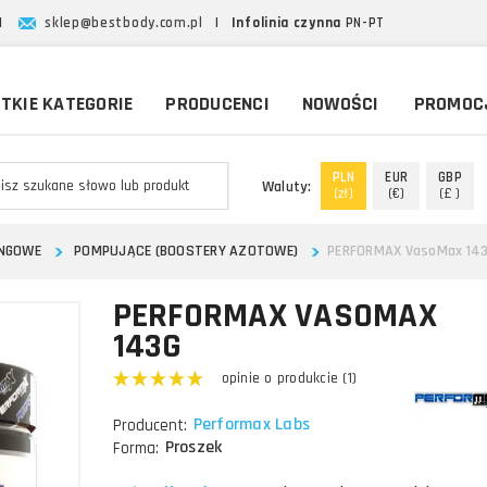
|
sklep@bestbody.com.pl
|
Infolinia czynna
PN-PT
TKIE KATEGORIE
PRODUCENCI
NOWOŚCI
PROMOC
PLN
EUR
GBP
Waluty:
(zł)
(€)
(£ )
INGOWE
POMPUJĄCE (BOOSTERY AZOTOWE)
PERFORMAX VasoMax 14
PERFORMAX VASOMAX
143G
opinie o produkcie (1)
Performax Labs
Producent:
Proszek
Forma: