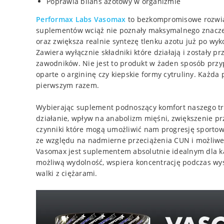
Poprawia bilans azotowy w organizmie
Performax Labs Vasomax
to bezkompromisowe rozwią
suplementów wciąż nie poznały maksymalnego znacze
oraz zwiększa realnie syntezę tlenku azotu już po wy
Zawiera wyłącznie składniki które działają i zostały p
zawodników. Nie jest to produkt w żaden sposób przy
oparte o argininę czy kiepskie formy cytruliny. Każda 
pierwszym razem.
Wybierając suplement podnoszący komfort naszego tr
działanie, wpływ na anabolizm mięśni, zwiększenie p
czynniki które mogą umożliwić nam progresję sporto
ze względu na nadmierne przeciążenia CUN i możliwe 
Vasomax jest suplementem absolutnie idealnym dla 
możliwą wydolność, wspiera koncentrację podczas wys
walki z ciężarami.