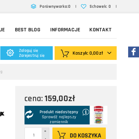
|
|
Porównywarka:
0
Schowek:
0
JE
BEST BLOG
INFORMACJE
KONTAKT
Zaloguj się
Koszyk:
0,00zł
Zarejestruj się
3g
159,00zł
cena:
Produkt niedostępny
Sprawdź najlepszy
zamiennik
+
DO KOSZYKA
-