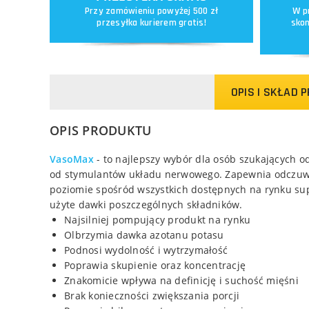
Przy zamówieniu powyżej 500 zł
W p
przesyłka kurierem gratis!
skon
OPIS I SKŁAD 
OPIS PRODUKTU
VasoMax
- to najlepszy wybór dla osób szukających o
od stymulantów układu nerwowego. Zapewnia odczuw
poziomie spośród wszystkich dostępnych na rynku su
użyte dawki poszczególnych składników.
Najsilniej pompujący produkt na rynku
Olbrzymia dawka azotanu potasu
Podnosi wydolność i wytrzymałość
Poprawia skupienie oraz koncentrację
Znakomicie wpływa na definicję i suchość mięśni
Brak konieczności zwiększania porcji