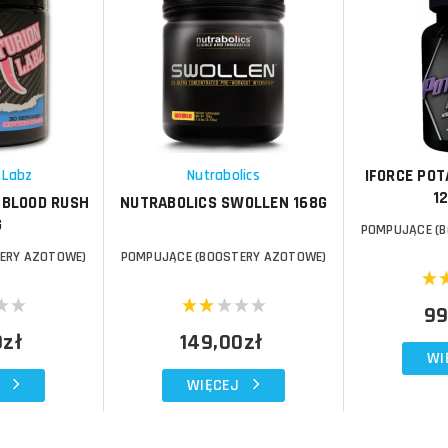
Do koszyka
Do koszyka
Do koszyka
Do koszyka
Porównaj
Porównaj
Schowek
Schowek
IFORCE POT
 Labz
Nutrabolics
1
 BLOOD RUSH
NUTRABOLICS SWOLLEN 168G
G
POMPUJĄCE (
ERY AZOTOWE)
POMPUJĄCE (BOOSTERY AZOTOWE)
99
0zł
149,00zł
WI
WIĘCEJ