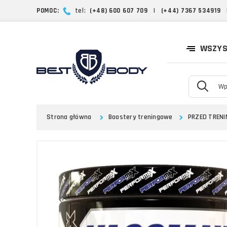
POMOC:
tel:
(+48) 600 607 709
|
(+44) 7367 534919
WSZYS
Strona główna
Boostery treningowe
PRZED TREN