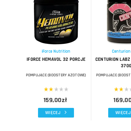
Do koszyka
Do koszyka
Do koszyka
Do koszyka
Porównaj
Porównaj
Schowek
Schowek
iForce Nutrition
Centurion
IFORCE HEMAVOL 32 PORCJE
CENTURION LABZ
370
POMPUJĄCE (BOOSTERY AZOTOWE)
POMPUJĄCE (BOOST
159,00zł
169,0
WIĘCEJ
WIĘCEJ