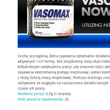
Cechą szczególną, która zapewnia optymalne działani
aktywnych i ich formy. Nie znajdziemy tutaj zbyt nisk
kilkukrotnym zwiększeniu porcji, ale znaczne ilości s
zapewnia ekstremalną pompę mięśniową i pełen komfo
z dużą ilością masy mięśniowej. Podczas treningu nas
odżywione ze względu na rozszerzone światło naczyń 
czasie ich pracy.
Wielkość porcji:
5,7g (1 miarka)
Ilość porcji w opakowaniu:
25