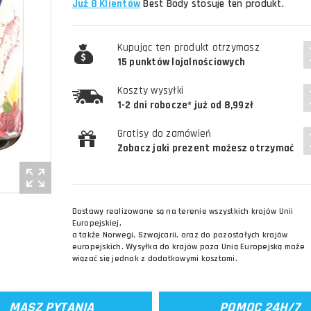
Już 8 Klientów
Best Body stosuje ten produkt.
Kupując ten produkt otrzymasz
15 punktów lojalnościowych
Koszty wysyłki
1-2 dni robocze* już od 8,99zł
Gratisy do zamówień
Zobacz jaki prezent możesz otrzymać
Dostawy realizowane są na terenie wszystkich krajów Unii
Europejskiej,
a także Norwegi, Szwajcarii, oraz do pozostałych krajów
europejskich. Wysyłka do krajów poza Unią Europejską może
wiązać się jednak z dodatkowymi kosztami.
MASZ PYTANIA
POMOC 24H/7