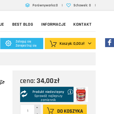
|
|
Porównywarka:
0
Schowek:
0
JE
BEST BLOG
INFORMACJE
KONTAKT
Zaloguj się
Koszyk:
0,00zł
Zarejestruj się
34,00zł
cena:
Produkt niedostępny
Sprawdź najlepszy
zamiennik
+
DO KOSZYKA
-