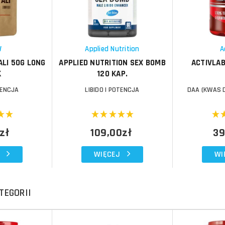
Porównaj
Porównaj
Schowek
Schowek
W
Applied Nutrition
A
LI 50G LONG
APPLIED NUTRITION SEX BOMB
ACTIVLAB
K
120 KAP.
TENCJA
LIBIDO I POTENCJA
DAA (KWAS 
zł
109,00zł
39
WIĘCEJ
WI
TEGORII