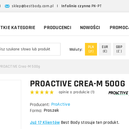
|
sklep@bestbody.com.pl
|
Infolinia czynna
PN-PT
TKIE KATEGORIE
PRODUCENCI
NOWOŚCI
PROMOC
PLN
EUR
GBP
Waluty:
(zł)
(€)
(£ )
PROACTIVE Crea-M 500g
PROACTIVE CREA-M 500G
opinie o produkcie (1)
ProActive
Producent:
Proszek
Forma:
Już 17 Klientów
Best Body stosuje ten produkt.