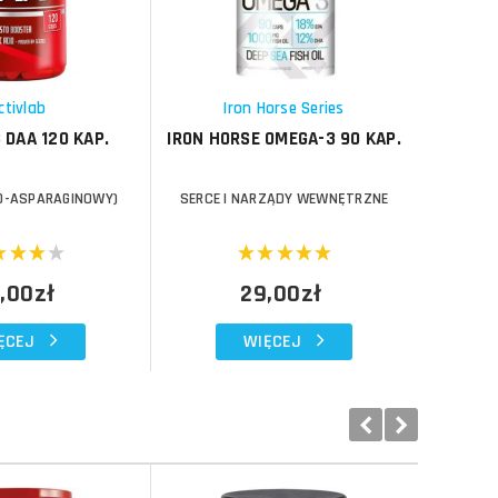
Porównaj
Schowek
Schowek
ctivlab
Iron Horse Series
 DAA 120 KAP.
IRON HORSE OMEGA-3 90 KAP.
HAYA 
D-ASPARAGINOWY)
SERCE I NARZĄDY WEWNĘTRZNE
SP
,00zł
29,00zł
ĘCEJ
WIĘCEJ