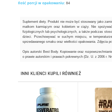
Ilość porcji w opakowaniu:
84
INNI KLIENCI KUPILI RÓWNIEŻ
Do koszyka
Do koszyka
Do koszyka
Do koszyka