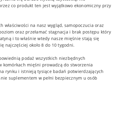
przez co produkt ten jest wyjątkowo ekonomiczny przy
ch właściwości na nasz wygląd, samopoczucia oraz
 poziom oraz przełamać stagnacja i brak postępu który
tyną i to właśnie wtedy nasze mięśnie stają się
ę najczęściej około 8 do 10 tygodni.
dpowiednią podaż wszystkich niezbędnych
 w komórkach mięśni prowadzą do stworzenia
rynku i istnieją tysiące badań potwierdzających
ześnie suplementem w pełni bezpiecznym u osób