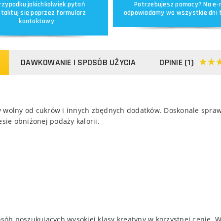
rzypadku jakichkolwiek pytań
Potrzebujesz pomocy? Na e-
taktuj się poprzez
formularz
odpowiadamy we wszystkie dni 
kontaktowy
DAWKOWANIE I SPOSÓB UŻYCIA
OPINIE (1)
y wolny od cukrów i innych zbędnych dodatków. Doskonale spra
sie obniżonej podaży kalorii.
b poszukujących wysokiej klasy kreatyny w korzystnej cenie. Wy