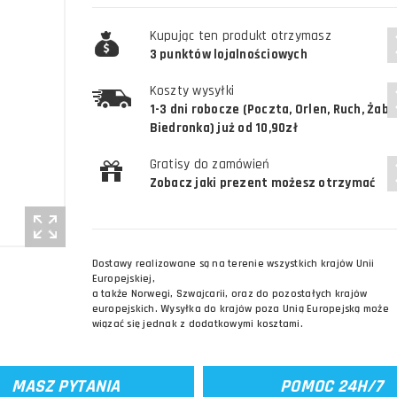
Kupując ten produkt otrzymasz
3 punktów lojalnościowych
Koszty wysyłki
1-3 dni robocze (Poczta, Orlen, Ruch, Żabk
Biedronka) już od 10,90zł
Gratisy do zamówień
Zobacz jaki prezent możesz otrzymać
Dostawy realizowane są na terenie wszystkich krajów Unii
Europejskiej,
a także Norwegi, Szwajcarii, oraz do pozostałych krajów
europejskich. Wysyłka do krajów poza Unią Europejską może
wiązać się jednak z dodatkowymi kosztami.
MASZ PYTANIA
POMOC 24H/7