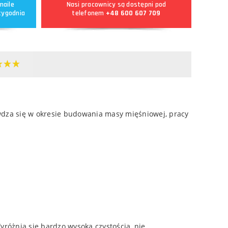
maile
Nasi pracownicy są dostępni pod
tygodnia
telefonem
+48 600 607 709
wdza się w okresie budowania masy mięśniowej, pracy
różnia się bardzo wysoką czystością, nie