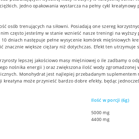
ciężkich. Jedno opakowania wystarcza na pełny cykl kreatynowy 
ć osób trenujących na siłowni. Posiadają one szereg korzystny
i nim często jesteśmy w stanie wznieść nasze treningi na wyższy
ło 10 dniach następuje pełne wysycenie komórek mięśniowych krea
 znacznie większe ciężary niż dotychczas. Efekt ten utrzymuje si
zyrosty lepszej jakościowo masy mięśniowej o ile zadbamy o o
ego nośnika energii ) oraz zwiększona ilość wody zgromadzonej
cznych. Monohydrat jest najlepiej przebadanym suplementem na 
ji kreatyna może przynieść bardzo dobre efekty, będąc jednoc
Ilość w porcji (6g)
5000 mg
4400 mg