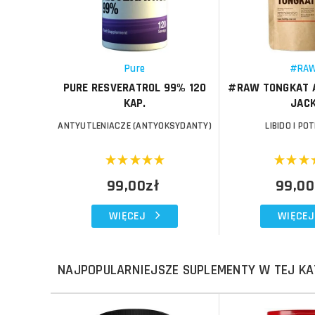
Porównaj
Porównaj
Schowek
Schowek
Pure
#RA
PURE RESVERATROL 99% 120
#RAW TONGKAT A
KAP.
JAC
ANTYUTLENIACZE (ANTYOKSYDANTY)
LIBIDO I PO
99,00zł
99,00
WIĘCEJ
WIĘCEJ
NAJPOPULARNIEJSZE SUPLEMENTY W TEJ KA