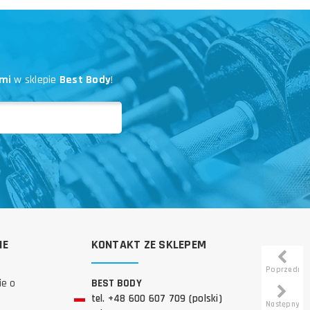
mi
w sklepie
Best Body
!
IE
KONTAKT ZE SKLEPEM
Poprzedni
ie o
BEST BODY
tel. +48 600 607 709 (polski)
Następny