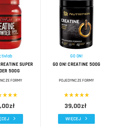
Do koszyka
Do koszyka
Do koszyka
Do koszyka
Porównaj
Porównaj
Schowek
Schowek
ctivlab
GO ON!
CREATINE SUPER
GO ON! CREATINE 500G
UN
DER 500G
YNCZE FORMY
POJEDYNCZE FORMY
P
,00zł
39,00zł
ĘCEJ
WIĘCEJ