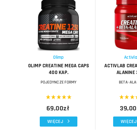
Do koszyka
Do koszyka
Do koszyka
Do koszyka
Porównaj
Porównaj
Schowek
Schowek
Olimp
Activl
OLIMP CREATINE MEGA CAPS
ACTIVLAB CREA
400 KAP.
ALANINE
POJEDYNCZE FORMY
BETA-ALA
69,00zł
39,00
WIĘCEJ
WIĘCEJ