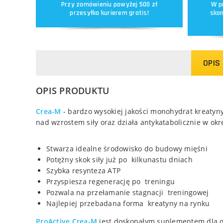
Przy zamówieniu powyżej 500 zł
W p
przesyłka kurierem gratis!
skon
OPIS
OPIS PRODUKTU
Crea-M
- bardzo wysokiej jakości monohydrat kreatyn
nad wzrostem siły oraz działa antykatabolicznie w okre
Stwarza idealne środowisko do budowy mięśni
Potężny skok siły już po kilkunastu dniach
Szybka resynteza ATP
Przyspiesza regenerację po treningu
Pozwala na przełamanie stagnacji treningowej
Najlepiej przebadana forma kreatyny na rynku
ProActive Crea-M
jest doskonałym suplementem dla osó