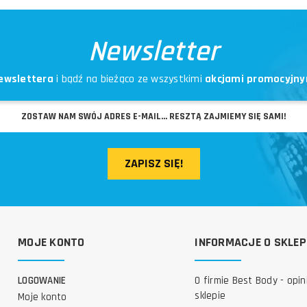
Newsletter
ewslettera
i bądź na bieżąco ze wszystkimi
akcjami promocyjny
ZAPISZ SIĘ!
MOJE KONTO
INFORMACJE O SKLEP
LOGOWANIE
O firmie Best Body - opin
sklepie
Moje konto