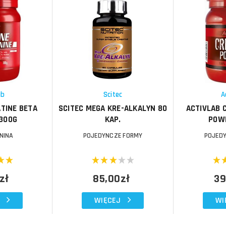
Do koszyka
Do koszyka
Do koszyka
Do koszyka
Porównaj
Porównaj
Schowek
Schowek
ab
Scitec
A
TINE BETA
SCITEC MEGA KRE-ALKALYN 80
ACTIVLAB 
 300G
KAP.
POW
NINA
POJEDYNCZE FORMY
POJED
zł
85,00zł
39
WIĘCEJ
WI