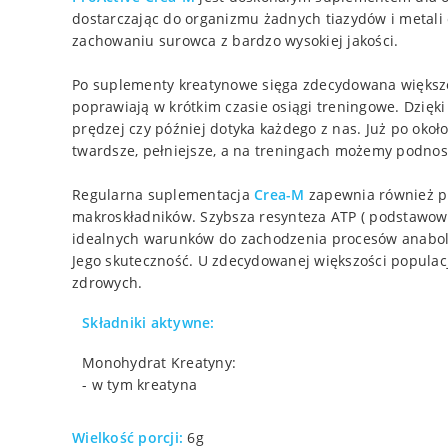
dostarczając do organizmu żadnych tiazydów i metali 
zachowaniu surowca z bardzo wysokiej jakości.
Po suplementy kreatynowe sięga zdecydowana większoś
poprawiają w krótkim czasie osiągi treningowe. Dzięk
prędzej czy później dotyka każdego z nas. Już po oko
twardsze, pełniejsze, a na treningach możemy podnosić
Regularna suplementacja
Crea-M
zapewnia również pr
makroskładników. Szybsza resynteza ATP ( podstawow
idealnych warunków do zachodzenia procesów anaboli
Jego skuteczność. U zdecydowanej większości populac
zdrowych.
Składniki aktywne:
Monohydrat Kreatyny:
- w tym kreatyna
Wielkość porcji:
6g