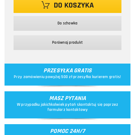
DO KOSZYKA
Do schowka
Porównaj produkt
PRZESYŁKA GRATIS
Przy zamówieniu powyżej 500 zł przesyłka kurierem gratis!
MASZ PYTANIA
W przypadku jakichkolwiek pytań skontaktuj się poprzez
formularz kontaktowy
POMOC 24H/7