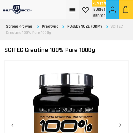
PLN
(zł)
EUR
(€)
GBP
(£ )
Strona główna
Kreatyna
POJEDYNCZE FORMY
SCITEC
Creatine 100% Pure 1000g
SCITEC Creatine 100% Pure 1000g