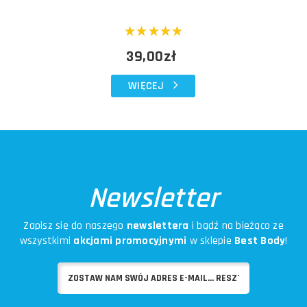
39,00zł
WIĘCEJ
Newsletter
Zapisz się do naszego
newslettera
i bądź na bieżąco ze
wszystkimi
akcjami promocyjnymi
w sklepie
Best Body
!