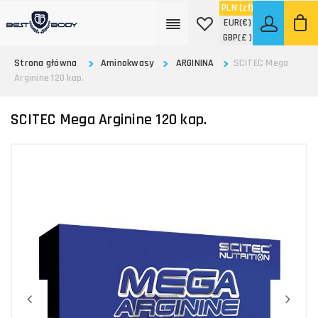
PLN
(zł)
EUR
(€)
GBP
(£ )
Strona główna
Aminokwasy
ARGININA
SCITEC Mega
Arginine 120 kap.
SCITEC Mega Arginine 120 kap.