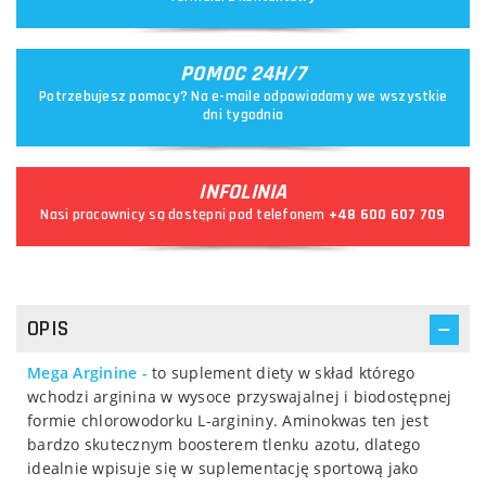
POMOC 24H/7
Potrzebujesz pomocy? Na e-maile odpowiadamy we wszystkie
dni tygodnia
INFOLINIA
Nasi pracownicy są dostępni pod telefonem
+48 600 607 709
OPIS
Mega Arginine -
to suplement diety w skład którego
wchodzi arginina w wysoce przyswajalnej i biodostępnej
formie chlorowodorku L-argininy. Aminokwas ten jest
bardzo skutecznym boosterem tlenku azotu, dlatego
idealnie wpisuje się w suplementację sportową jako