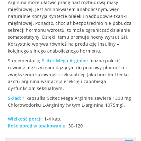
Arginina może ułatwić pracę nad rozbudową masy
mięśniowej. Jest aminokwasem anabolicznym, więc
naturalnie sprzyja syntezie białek i nadbudowie tkanki
mięśniowej. Ponadto, chociaż bezpośrednio nie pobudza
sekrecji hormonu wzrostu, to może ograniczać działanie
somatostatyny. Dzięki temu promuje nocny wyrzut GH.
Korzystnie wpływa również na produkcję insuliny –
kolejnego silnego anabolicznego hormonu.
Suplementację
Scitec
Mega Arginine
można polecić
również mężczyznom dążącym do poprawy płodności i
zwiększenia sprawności seksualnej. Jako booster tlenku
azotu arginina wzmacnia erekcję i zapobiega
dysfunkcjom seksualnym.
Skład:
1 kapsułka Scitec Mega Arginine zawiera 1300 mg
Chlorowodorku L-Argininy (w tym L-arginina 1075mg).
Wielkość porcji:
1-4 kap.
Ilość porcji w opakowaniu:
30-120