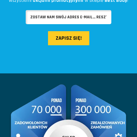
wszystkimi
akcjami promocyjnymi
w sklepie
Best Body
!
ZAPISZ SIĘ!