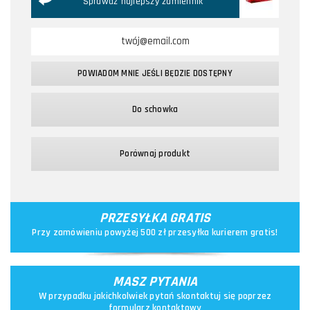
Sprawdź najlepszy zamiennik
POWIADOM MNIE JEŚLI BĘDZIE DOSTĘPNY
Do schowka
Porównaj produkt
PRZESYŁKA GRATIS
Przy zamówieniu powyżej 500 zł przesyłka kurierem gratis!
MASZ PYTANIA
W przypadku jakichkolwiek pytań skontaktuj się poprzez
formularz kontaktowy