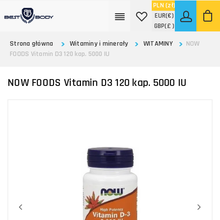
PLN
(zł)
EUR
(€)
GBP
(£ )
Strona główna
Witaminy i minerały
WITAMINY
NOW
FOODS Vitamin D3 120 kap. 5000 IU
NOW FOODS Vitamin D3 120 kap. 5000 IU