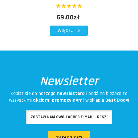
69,00zł
WIĘCEJ
Newsletter
Zapisz się do naszego
newslettera
i bądź na bieżąco ze
wszystkimi
akcjami promocyjnymi
w sklepie
Best Body
!