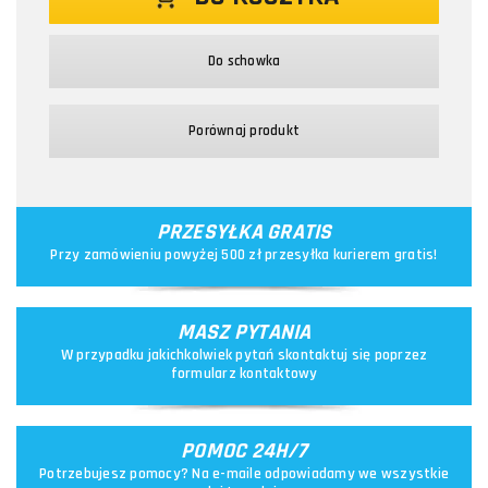
Do schowka
Porównaj produkt
PRZESYŁKA GRATIS
Przy zamówieniu powyżej 500 zł przesyłka kurierem gratis!
MASZ PYTANIA
W przypadku jakichkolwiek pytań skontaktuj się poprzez
formularz kontaktowy
POMOC 24H/7
Potrzebujesz pomocy? Na e-maile odpowiadamy we wszystkie