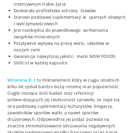
intensywnym trybie życia
Doskonała profilaktyka ochrony stawów
Stanowi podstawę suplementacji w sportach siłowych
i wytrzymałościowych
Jest niezbędna do prawidłowego wchłaniania
związków mineralnych
Pozytywnie wpływa na pracę wielu układów w
naszym ciele
Gwarancja najwyższej jakości marki NOW FOODS
5000 IU w każdej kapsułce
Witamina D-3
to mikroelement który w ciągu ostatnich
kilku lat zyskał bardzo dużą renomę oraz popularność.
Ciągle rosnąca ilość badań oraz referencji
potwierdzających jej skuteczność sprawiła, że staje się
ona podstawą suplementacji kulturystów, biegaczy,
zawodników sportów walki, a nawet sportów
drużynowych. Odpowiednia jej podaż pozwala na
znaczne zmnimalizowanie odczuwania negatywnych
skutków nadmiernego wysiłku fizycznego przez nasze