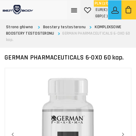
PLN
(zł)
EUR
(€)
GBP
(£ )
Strona główna
Boostery testosteronu
KOMPLEKSOWE
BOOSTERY TESTOSTERONU
GERMAN PHARMACEUTICALS 6-OXO 60
kap.
GERMAN PHARMACEUTICALS 6-OXO 60 kap.