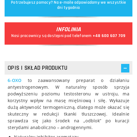
Potrzebujesz pomocy? Na e-maile odpowiadamy we wszystkie
dni tygodnia
INFOLINIA
Nasi pracownicy są dostępni pod telefonem
+48 600 607 709
OPIS I SKŁAD PRODUKTU
6-OXO
to zaawansowany preparat o działaniu
antyestrogenowym. W naturalny sposób sprzyja
podwyższeniu poziomu testosteronu w ustroju, ma
korzystny wpływ na masę mięśniową i siłę. Wykazuje
dużą aktywność termogeniczną, dlatego może okazać się
skuteczny w redukcji tkanki tłuszczowej. Idealnie
sprawdza się jako środek na „odblok” po kuracji
sterydami anaboliczno – androgennymi.
Naturalny inhibitor aromatazy