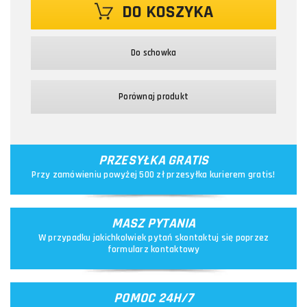
DO KOSZYKA
Do schowka
Porównaj produkt
PRZESYŁKA GRATIS
Przy zamówieniu powyżej 500 zł przesyłka kurierem gratis!
MASZ PYTANIA
W przypadku jakichkolwiek pytań skontaktuj się poprzez
formularz kontaktowy
POMOC 24H/7