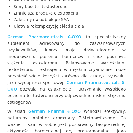
Silny booster testosteronu
Zmniejsza produkcję estrogenu
Zalecany na odblok po SAA
Ułatwia rekompozycję składu ciała
German Pharmaceuticals
6-OXO
to specjalistyczny
suplement adresowany do zaawansowanych
użytkowników, którzy mają doświadczenie w
modulowaniu poziomu hormonów i chcą podnieść
stężenie testosteronu. Balansowanie wartościami
testosteronu i estrogenu w męskim organizmie może
przynieść wiele korzyści zarówno dla estetyki sylwetki,
jak i wydajności sportowej.
German Pharmaceuticals
6-
OXO
pozwala na osiągnięcie i utrzymanie wysokiego
poziomu testosteronu przy odpowiednio niskim stężeniu
estrogenów.
W skład
German Pharma
6-OXO
wchodzi efektywny,
naturalny inhibitor aromatazy 7-Methoxyflavone. Co
ważne – sam w sobie jest pozbawiony bezpośredniej
aktywności hormonalnej czy prohormonalnej. Jego