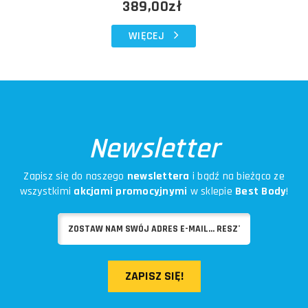
389,00zł
WIĘCEJ
Newsletter
Zapisz się do naszego
newslettera
i bądź na bieżąco ze
wszystkimi
akcjami promocyjnymi
w sklepie
Best Body
!
ZAPISZ SIĘ!