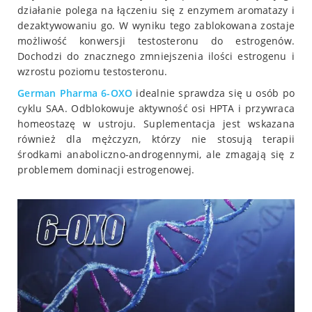
działanie polega na łączeniu się z enzymem aromatazy i
dezaktywowaniu go. W wyniku tego zablokowana zostaje
możliwość konwersji testosteronu do estrogenów.
Dochodzi do znacznego zmniejszenia ilości estrogenu i
wzrostu poziomu testosteronu.
German Pharma
6-OXO
idealnie sprawdza się u osób po
cyklu SAA. Odblokowuje aktywność osi HPTA i przywraca
homeostazę w ustroju. Suplementacja jest wskazana
również dla mężczyzn, którzy nie stosują terapii
środkami anaboliczno-androgennymi, ale zmagają się z
problemem dominacji estrogenowej.