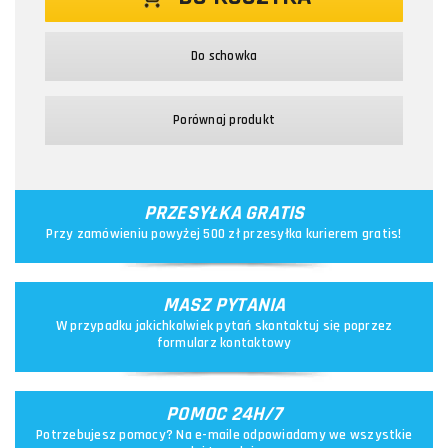
Do schowka
Porównaj produkt
PRZESYŁKA GRATIS
Przy zamówieniu powyżej 500 zł przesyłka kurierem gratis!
MASZ PYTANIA
W przypadku jakichkolwiek pytań skontaktuj się poprzez
formularz kontaktowy
POMOC 24H/7
Potrzebujesz pomocy? Na e-maile odpowiadamy we wszystkie