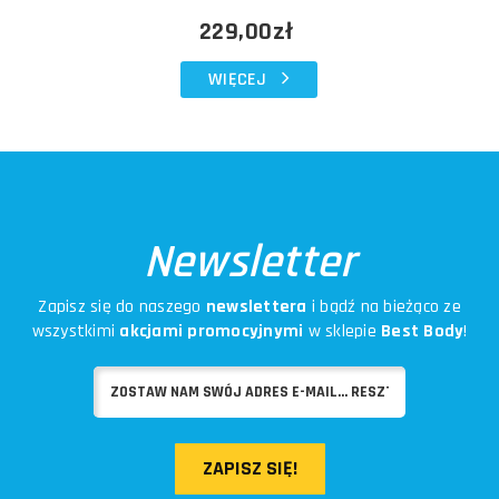
229,00zł
WIĘCEJ
Newsletter
Zapisz się do naszego
newslettera
i bądź na bieżąco ze
wszystkimi
akcjami promocyjnymi
w sklepie
Best Body
!
ZAPISZ SIĘ!