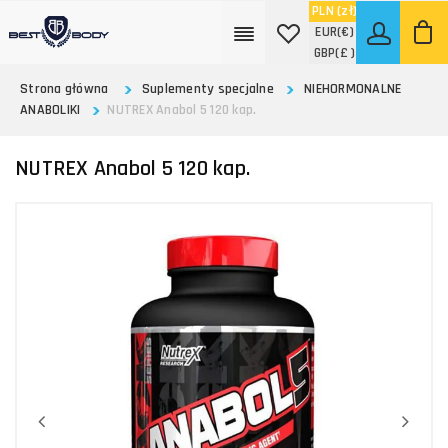
PLN
(zł)
EUR
(€)
GBP
(£ )
Strona główna
Suplementy specjalne
NIEHORMONALNE
ANABOLIKI
NUTREX Anabol 5 120 kap.
NUTREX Anabol 5 120 kap.