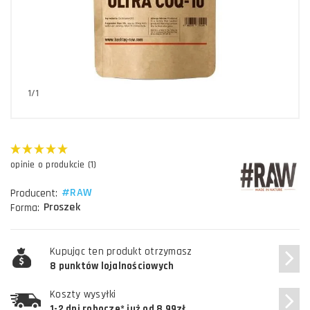
1/1
opinie o produkcie (1)
#RAW
Producent:
Proszek
Forma:
Kupując ten produkt otrzymasz
8 punktów lojalnościowych
Koszty wysyłki
1-2 dni robocze* już od 8,99zł