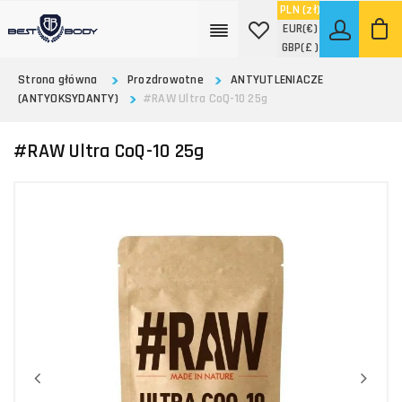
PLN
(zł)
EUR
(€)
GBP
(£ )
Strona główna
Prozdrowotne
ANTYUTLENIACZE
(ANTYOKSYDANTY)
#RAW Ultra CoQ-10 25g
#RAW Ultra CoQ-10 25g