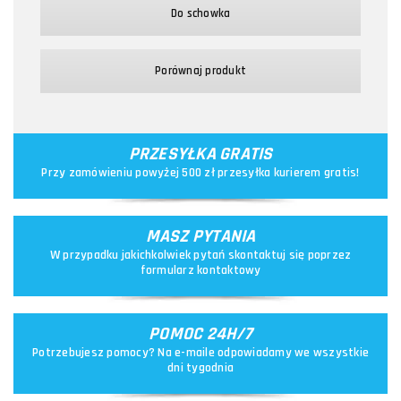
Do schowka
Porównaj produkt
PRZESYŁKA GRATIS
Przy zamówieniu powyżej 500 zł przesyłka kurierem gratis!
MASZ PYTANIA
W przypadku jakichkolwiek pytań skontaktuj się poprzez
formularz kontaktowy
POMOC 24H/7
Potrzebujesz pomocy? Na e-maile odpowiadamy we wszystkie
dni tygodnia