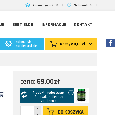
|
|
Porównywarka:
0
Schowek:
0
JE
BEST BLOG
INFORMACJE
KONTAKT
Zaloguj się
Koszyk:
0,00zł
Zarejestruj się
69,00zł
cena:
Produkt niedostępny
Sprawdź najlepszy
zamiennik
+
DO KOSZYKA
-