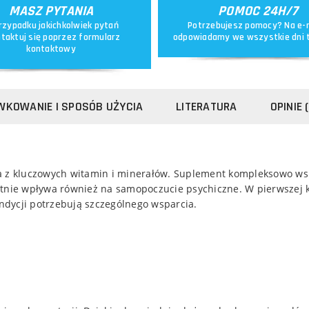
MASZ PYTANIA
POMOC 24H/7
rzypadku jakichkolwiek pytań
Potrzebujesz pomocy? Na e-
taktuj się poprzez
formularz
odpowiadamy we wszystkie dni 
kontaktowy
WKOWANIE I SPOSÓB UŻYCIA
LITERATURA
OPINIE (
na z kluczowych witamin i minerałów. Suplement kompleksowo w
tnie wpływa również na samopoczucie psychiczne. W pierwszej ko
dycji potrzebują szczególnego wsparcia.