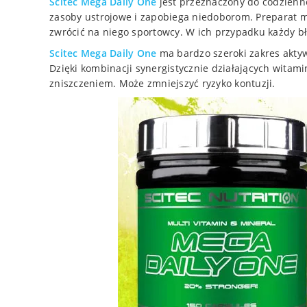
Scitec
Mega Daily One
jest przeznaczony do codzien
zasoby ustrojowe i zapobiega niedoborom. Preparat m
zwrócić na niego sportowcy. W ich przypadku każdy b
Scitec
Mega Daily One
ma bardzo szeroki zakres aktyw
Dzięki kombinacji synergistycznie działających witam
zniszczeniem. Może zmniejszyć ryzyko kontuzji.