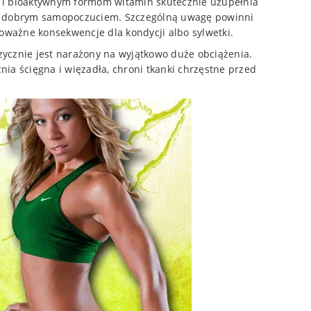
 i bioaktywnym formom witamin skutecznie uzupełnia
m i dobrym samopoczuciem. Szczególną uwagę powinni
oważne konsekwencje dla kondycji albo sylwetki.
zycznie jest narażony na wyjątkowo duże obciążenia.
ia ścięgna i więzadła, chroni tkanki chrzęstne przed