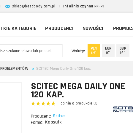
|
sklep@bestbody.com.pl
|
Infolinia czynna
PN-PT
TKIE KATEGORIE
PRODUCENCI
NOWOŚCI
PROMOC
PLN
EUR
GBP
Waluty:
(zł)
(€)
(£ )
IKROELEMENTÓW
SCITEC Mega Daily One 120 kap.
SCITEC MEGA DAILY ONE
120 KAP.
opinie o produkcie (1)
Scitec
Producent:
Kapsułki
Forma: