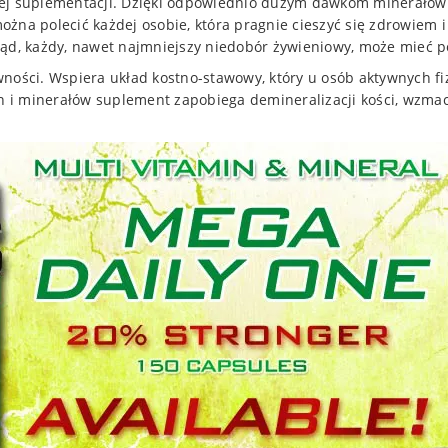
nej suplementacji. Dzięki odpowiednio dużym dawkom minerałów
ożna polecić każdej osobie, która pragnie cieszyć się zdrowie
łąd, każdy, nawet najmniejszy niedobór żywieniowy, może mieć p
ności. Wspiera układ kostno-stawowy, który u osób aktywnych fi
in i minerałów suplement zapobiega demineralizacji kości, wzmacn