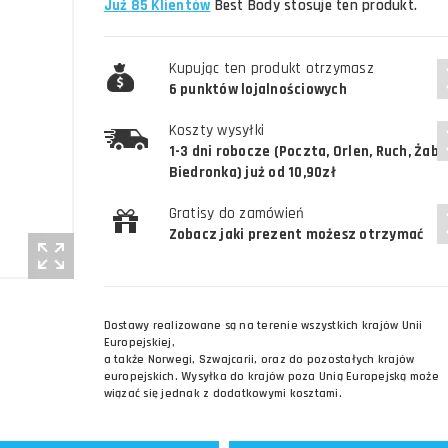
Już 85 Klientów
Best Body stosuje ten produkt.
Kupując ten produkt otrzymasz
6 punktów lojalnościowych
Koszty wysyłki
1-3 dni robocze (Poczta, Orlen, Ruch, Żabk
Biedronka) już od 10,90zł
Gratisy do zamówień
Zobacz jaki prezent możesz otrzymać
Dostawy realizowane są na terenie wszystkich krajów Unii
Europejskiej,
a także Norwegi, Szwajcarii, oraz do pozostałych krajów
europejskich. Wysyłka do krajów poza Unią Europejską może
wiązać się jednak z dodatkowymi kosztami.