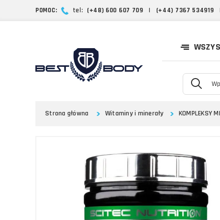
POMOC:
tel:
(+48) 600 607 709
|
(+44) 7367 534919
WSZYS
Strona główna
Witaminy i minerały
KOMPLEKSY M