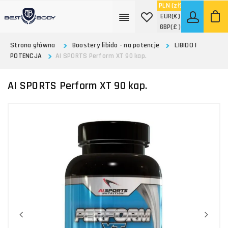
PLN
(zł)
EUR
(€)
GBP
(£ )
Strona główna
Boostery libido - na potencje
LIBIDO I
POTENCJA
AI SPORTS Perform XT 90 kap.
AI SPORTS Perform XT 90 kap.