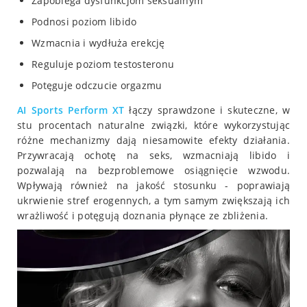
Zapobiega dysfunkcjom seksualnym
Podnosi poziom libido
Wzmacnia i wydłuża erekcję
Reguluje poziom testosteronu
Potęguje odczucie orgazmu
AI Sports Perform XT
łączy sprawdzone i skuteczne, w
stu procentach naturalne związki, które wykorzystując
różne mechanizmy dają niesamowite efekty działania.
Przywracają ochotę na seks, wzmacniają libido i
pozwalają na bezproblemowe osiągnięcie wzwodu.
Wpływają również na jakość stosunku - poprawiają
ukrwienie stref erogennych, a tym samym zwiększają ich
wrażliwość i potęgują doznania płynące ze zbliżenia.