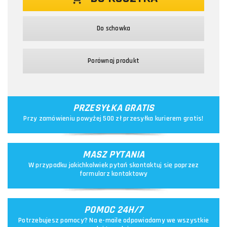
Do schowka
Porównaj produkt
PRZESYŁKA GRATIS
Przy zamówieniu powyżej 500 zł przesyłka kurierem gratis!
MASZ PYTANIA
W przypadku jakichkolwiek pytań skontaktuj się poprzez
formularz kontaktowy
POMOC 24H/7
Potrzebujesz pomocy? Na e-maile odpowiadamy we wszystkie