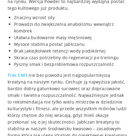
na rynku. Wersja Powder to najbardziej wydajna postać
tego kultowego już produktu.
Znaczny wzrost siły
Prowadzi do zwiększenia anabolizmu wewnątrz
komórek
Ułatwia budowanie masy mięśniowej
Wysoce stabilna postać jabłczanu
Brak jakiejkolwiek retencji wody podskórnej
Skraca czas potrzebny do regeneracji po treningu
Pyszny smak i bezproblemowa rozpuszczalność
Trec CM3
nie bez powodu jest najpopularniejszą
kreatyną na naszym rynku. Cechuje ją najwyższa jakość,
bardzo dobry gatunkowo surowiec oraz dopracowane
smaki i świetna rozpuszczalność. Najważniejsze jednak
to rekomendacja nie tylko wielu mistrzów w dziedzinie
kulturystyki i fitness, ale przede wszystkim milinów ludzi
którzy chętnie do niej wracają, gdyż mieli okazje
przekonać się o jej skuteczności. Jabłczan kreatyny to
stabilna w naszym środowisku kwasowo – zasadowym
forma która nie ulega stratom do nieaktywnej kreatyniny.