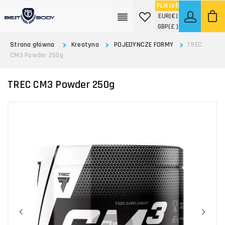
PLN
(zł)
EUR
(€)
GBP
(£ )
Strona główna
Kreatyna
POJEDYNCZE FORMY
TREC
CM3 Powder 250g
TREC CM3 Powder 250g