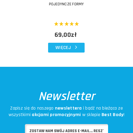
POJEDYNCZE FORMY
69,00zł
WIĘCEJ
Newsletter
Zapisz się do naszego
newslettera
i bądź na bieżąco ze
wszystkimi
akcjami promocyjnymi
w sklepie
Best Body
!