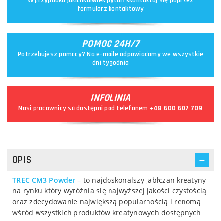
W przypadku jakichkolwiek pytań skontaktuj się poprzez
formularz kontaktowy
POMOC 24H/7
Potrzebujesz pomocy? Na e-maile odpowiadamy we wszystkie
dni tygodnia
INFOLINIA
Nasi pracownicy są dostępni pod telefonem
+48 600 607 709
OPIS
TREC CM3 Powder
– to najdoskonalszy jabłczan kreatyny
na rynku który wyróżnia się najwyższej jakości czystością
oraz zdecydowanie największą popularnością i renomą
wśród wszystkich produktów kreatynowych dostępnych