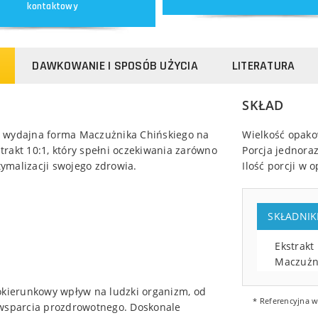
kontaktowy
DAWKOWANIE I SPOSÓB UŻYCIA
LITERATURA
SKŁAD
ej wydajna forma Maczużnika Chińskiego na
Wielkość opak
strakt 10:1, który spełni oczekiwania zarówno
Porcja jednora
ymalizacji swojego zdrowia.
Ilość porcji w
SKŁADNIKI
Ekstrakt 
Maczużn
okierunkowy wpływ na ludzki organizm, od
* Referencyjna w
 wsparcia prozdrowotnego. Doskonale