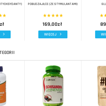
NTYOKSYDANTY)
POBUDZAJĄCE (ZE STYMULANTAMI)
GL
zł
169,00zł
89
WIĘCEJ
WI
TEGORII
Do koszyka
Do koszyka
Do koszyka
Do koszyka
Porównaj
Porównaj