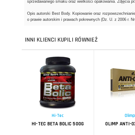
INNI KLIENCI KUPILI RÓWNIEŻ
Do koszyka
Do koszyka
Do koszyka
Do koszyka
Porównaj
Porównaj
Schowek
Schowek
Hi-Tec
Olim
HI-TEC BETA BOLIC 500G
OLIMP ANTI-O