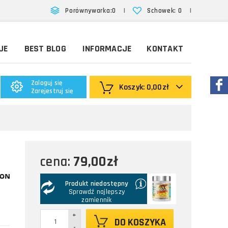
|
|
Porównywarka:
0
Schowek:
0
JE
BEST BLOG
INFORMACJE
KONTAKT
Zaloguj się
Koszyk:
0,00zł
Zarejestruj się
79,00zł
cena:
Produkt niedostępny
Sprawdź najlepszy
zamiennik
+
DO KOSZYKA
-