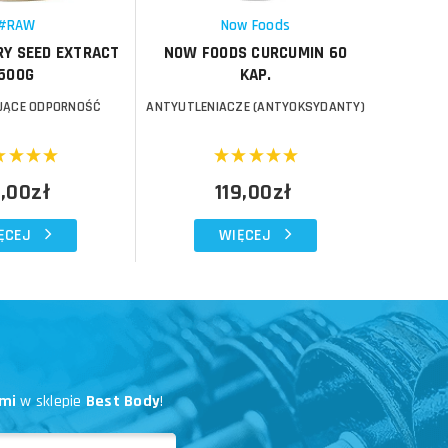
Schowek
Schowek
#RAW
Now Foods
Y SEED EXTRACT
NOW FOODS CURCUMIN 60
SWANSO
500G
KAP.
ĄCE ODPORNOŚĆ
ANTYUTLENIACZE (ANTYOKSYDANTY)
WZMA
,00zł
119,00zł
ĘCEJ
WIĘCEJ
mi
w sklepie
Best Body
!