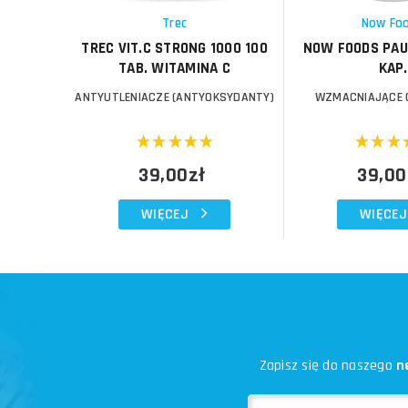
Schowek
Schowek
Trec
Now Fo
TREC VIT.C STRONG 1000 100
NOW FOODS PAU 
TAB. WITAMINA C
KAP.
ANTYUTLENIACZE (ANTYOKSYDANTY)
WZMACNIAJĄCE 
39,00zł
39,00
WIĘCEJ
WIĘCEJ
Zapisz się do naszego
n