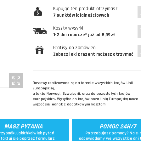
Kupując ten produkt otrzymasz
7 punktów lojalnościowych
Koszty wysyłki
1-2 dni robocze* już od 8,99zł
Gratisy do zamówień
Zobacz jaki prezent możesz otrzymać
Dostawy realizowane są na terenie wszystkich krajów Unii
Europejskiej,
a także Norwegi, Szwajcarii, oraz do pozostałych krajów
europejskich. Wysyłka do krajów poza Unią Europejską może
wiązać się jednak z dodatkowymi kosztami.
MASZ PYTANIA
POMOC 24H/7
rzypadku jakichkolwiek pytań
Potrzebujesz pomocy? Na e-
taktuj się poprzez
formularz
odpowiadamy we wszystkie dni 