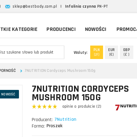
|
sklep@bestbody.com.pl
|
Infolinia czynna
PN-PT
TKIE KATEGORIE
PRODUCENCI
NOWOŚCI
PROMOC
PLN
EUR
GBP
Waluty:
(zł)
(€)
(£ )
PORNOŚĆ
7NUTRITION Cordyceps Mushroom 150g
7NUTRITION CORDYCEPS
MUSHROOM 150G
NOWOŚĆ
opinie o produkcie (2)
7Nutrition
Producent:
Proszek
Forma: