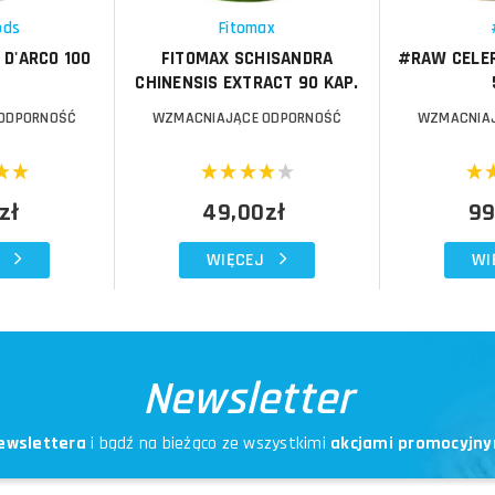
Schowek
Schowek
ods
Fitomax
D'ARCO 100
FITOMAX SCHISANDRA
#RAW CELER
CHINENSIS EXTRACT 90 KAP.
ODPORNOŚĆ
WZMACNIAJĄCE ODPORNOŚĆ
WZMACNIAJ
zł
49,00zł
99
WIĘCEJ
WI
Newsletter
ewslettera
i bądź na bieżąco ze wszystkimi
akcjami promocyjny