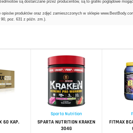
Porównaj
Do koszyka
Do koszyka
Schowek
Porównaj
Schowek
p
Sparta Nutrition
X 60 KAP.
SPARTA NUTRITION KRAKEN
FITMAX BC
304G