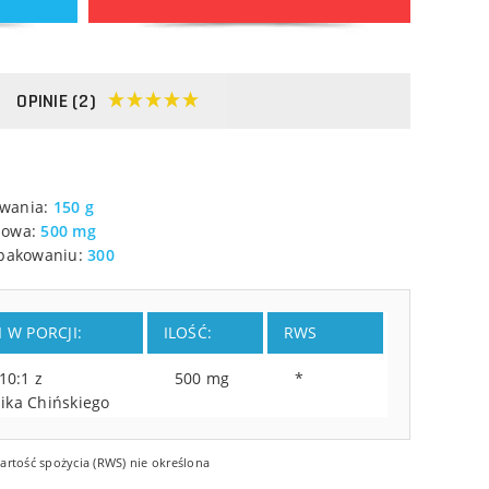
OPINIE (2)
owania:
150 g
zowa:
500 mg
 opakowaniu:
300
 W PORCJI:
ILOŚĆ:
RWS
10:1 z
500 mg
*
ika Chińskiego
artość spożycia (RWS) nie określona