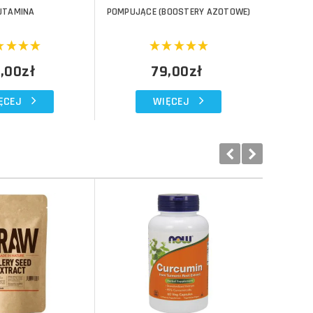
UTAMINA
POMPUJĄCE (BOOSTERY AZOTOWE)
,00zł
79,00zł
ĘCEJ
WIĘCEJ
Do koszyka
Do koszyka
Do koszyka
Do koszyka
Porównaj
Porównaj