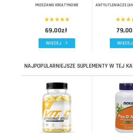
MIESZANKI KREATYNOWE
ANTYUTLENIACZE (A
69,00zł
79,00
WIĘCEJ
WIĘCEJ
NAJPOPULARNIEJSZE SUPLEMENTY W TEJ KA
Do koszyka
Do koszyka
Do koszyka
Do koszyka
Porównaj
Porównaj