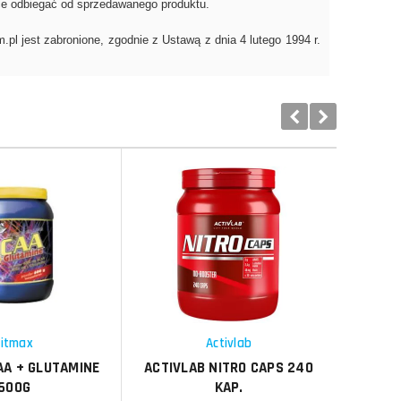
Do koszyka
Do koszyka
Do koszyka
Do koszyka
Porównaj
Porównaj
Schowek
Schowek
Fitmax
Activlab
AA + GLUTAMINE
ACTIVLAB NITRO CAPS 240
ACTIVLA
600G
KAP.