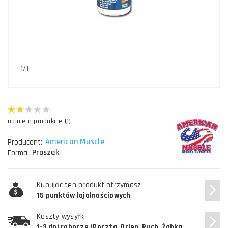
1/1
opinie o produkcie (1)
American Muscle
Producent:
Proszek
Forma:
Kupując ten produkt otrzymasz
15 punktów lojalnościowych
Koszty wysyłki
1-3 dni robocze (Poczta, Orlen, Ruch, Żabka,