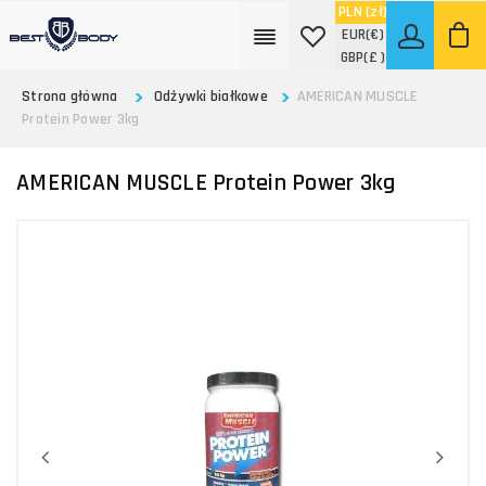
PLN
(zł)
EUR
(€)
GBP
(£ )
Strona główna
Odżywki białkowe
AMERICAN MUSCLE
Protein Power 3kg
AMERICAN MUSCLE Protein Power 3kg