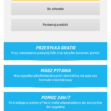
Do schowka
Porównaj produkt
PRZESYŁKA GRATIS
Przy zamówieniu powyżej 500 zł przesyłka kurierem gratis!
MASZ PYTANIA
W przypadku jakichkolwiek pytań skontaktuj się poprzez
formularz kontaktowy
POMOC 24H/7
Potrzebujesz pomocy? Na e-maile odpowiadamy we wszystkie
dni tygodnia