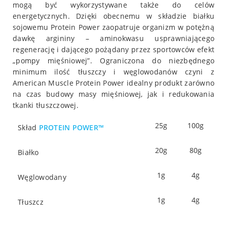
mogą być wykorzystywane także do celów
energetycznych. Dzięki obecnemu w składzie białku
sojowemu Protein Power zaopatruje organizm w potężną
dawkę argininy – aminokwasu usprawniającego
regenerację i dającego pożądany przez sportowców efekt
„pompy mięśniowej”. Ograniczona do niezbędnego
minimum ilość tłuszczy i węglowodanów czyni z
American Muscle Protein Power idealny produkt zarówno
na czas budowy masy mięśniowej, jak i redukowania
tkanki tłuszczowej.
25g
100g
Skład
PROTEIN POWER™
20g
80g
Białko
1g
4g
Węglowodany
1g
4g
Tłuszcz