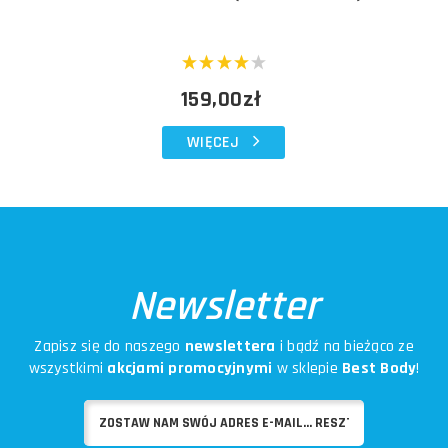
159,00zł
WIĘCEJ
Newsletter
Zapisz się do naszego
newslettera
i bądź na bieżąco ze
wszystkimi
akcjami promocyjnymi
w sklepie
Best Body
!