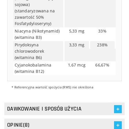
sojowa)
(standaryzowana na
zawartość 50%
Fosfatydyloseryny)
Niacyna (Nikotynamid)
5,33 mg
33%
(witamina B3)
Pirydoksyna
3,33 mg
238%
chlorowodorek
(witamina B6)
Cyjanokobalamina
1,67 mcg
66,67%
(witamina B12)
* Referencyjna wartość spożycia (RWS) nie określona
DAWKOWANIE I SPOSÓB UŻYCIA
OPINIE(8)