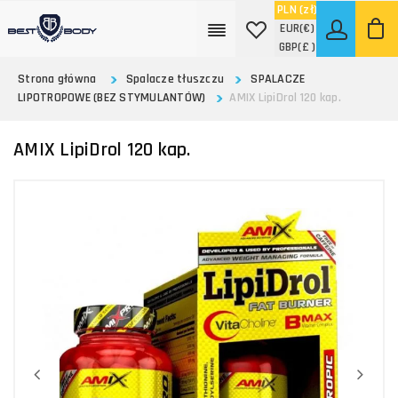
PLN
(zł)
EUR
(€)
GBP
(£ )
Strona główna
Spalacze tłuszczu
SPALACZE
LIPOTROPOWE (BEZ STYMULANTÓW)
AMIX LipiDrol 120 kap.
AMIX LipiDrol 120 kap.