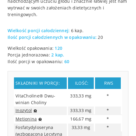
nadchodzącym uczuciu głodu i znacznie łatwiej jest nam
wytrwać w swoich założeniach dietetycznych i
treningowych.
Wielkość porcji całodziennej:
6 kap.
Ilość porcji całodziennych w opakowaniu:
20
Wielkość opakowania:
120
Porcja jednorazowa:
2 kap.
Ilość porcji w opakowaniu:
60
SKŁADNIKI W PORCJI:
ILOŚĆ:
RWS
VitaCholine® Dwu-
333,33 mg
*
winian Choliny
Inozytol
333,33 mg
*
Metionina
166,67 mg
*
Fosfatydyloseryna
33,33 mg
*
(wzbogacona Lecytyna