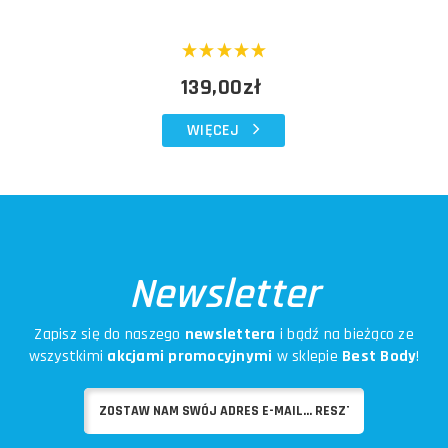
139,00zł
WIĘCEJ
Newsletter
Zapisz się do naszego
newslettera
i bądź na bieżąco ze
wszystkimi
akcjami promocyjnymi
w sklepie
Best Body
!