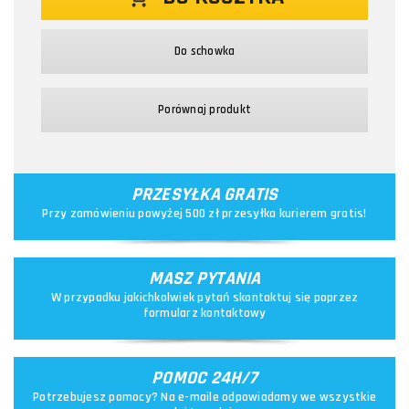
Do schowka
Porównaj produkt
PRZESYŁKA GRATIS
Przy zamówieniu powyżej 500 zł przesyłka kurierem gratis!
MASZ PYTANIA
W przypadku jakichkolwiek pytań skontaktuj się poprzez
formularz kontaktowy
POMOC 24H/7
Potrzebujesz pomocy? Na e-maile odpowiadamy we wszystkie