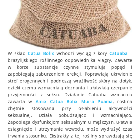
W skład
Catua Bolix
wchodzi wyciąg z kory
Catuaba
–
brazylijskiego roślinnego odpowiednika Viagry. Zawarte
w korze substancje czynne stymulują popęd i
zapobiegają zaburzeniom erekcji. Poprawiają ukrwienie
stref erogennych i podnoszą wrażliwość skóry na dotyk,
dzięki czemu wzmacniają doznania i ułatwiają czerpanie
przyjemności z seksu. Działanie Catuaba wzmacnia
zawarta w
Amix Catua Bolix Muira Puama
, roślina
chętnie stosowana przy osłabieniu aktywności
seksualnej. Działa pobudzająco i wzmacniająco.
Zapobiega dysfunkcjom seksualnym u mężczyzn, ułatwia
osiągnięcie i utrzymanie wzwodu, może wydłużyć czas
trwania stosunku. Ekstrakty z tej rośliny sprawdzają się