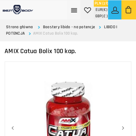
PLN
(zł)
EUR
(€)
GBP
(£ )
Strona główna
Boostery libido - na potencje
LIBIDO I
POTENCJA
AMIX Catua Bolix 100 kap.
AMIX Catua Bolix 100 kap.