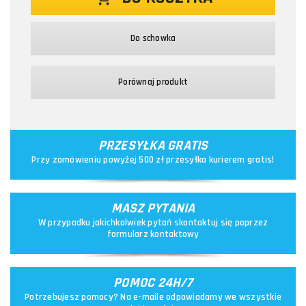
Do schowka
Porównaj produkt
PRZESYŁKA GRATIS
Przy zamówieniu powyżej 500 zł przesyłka kurierem gratis!
MASZ PYTANIA
W przypadku jakichkolwiek pytań skontaktuj się poprzez
formularz kontaktowy
POMOC 24H/7
Potrzebujesz pomocy? Na e-maile odpowiadamy we wszystkie