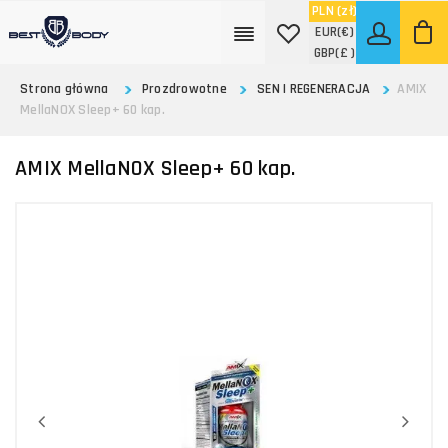
PLN
(zł)
EUR
(€)
GBP
(£ )
Strona główna
Prozdrowotne
SEN I REGENERACJA
AMIX
MellaNOX Sleep+ 60 kap.
AMIX MellaNOX Sleep+ 60 kap.