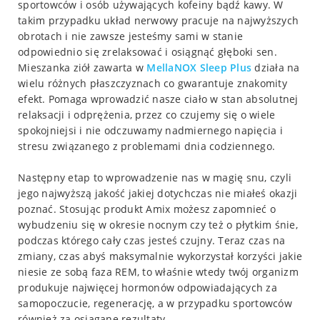
sportowców i osób używających kofeiny bądź kawy. W
takim przypadku układ nerwowy pracuje na najwyższych
obrotach i nie zawsze jesteśmy sami w stanie
odpowiednio się zrelaksować i osiągnąć głęboki sen.
Mieszanka ziół zawarta w
MellaNOX Sleep Plus
działa na
wielu różnych płaszczyznach co gwarantuje znakomity
efekt. Pomaga wprowadzić nasze ciało w stan absolutnej
relaksacji i odprężenia, przez co czujemy się o wiele
spokojniejsi i nie odczuwamy nadmiernego napięcia i
stresu związanego z problemami dnia codziennego.
Następny etap to wprowadzenie nas w magię snu, czyli
jego najwyższą jakość jakiej dotychczas nie miałeś okazji
poznać. Stosując produkt Amix możesz zapomnieć o
wybudzeniu się w okresie nocnym czy też o płytkim śnie,
podczas którego cały czas jesteś czujny. Teraz czas na
zmiany, czas abyś maksymalnie wykorzystał korzyści jakie
niesie ze sobą faza REM, to właśnie wtedy twój organizm
produkuje najwięcej hormonów odpowiadających za
samopoczucie, regenerację, a w przypadku sportowców
również za osiągane rezultaty.