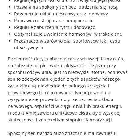
Reguluje głębokość snu oraz zwiększa Jego jakość
Pozwala na spokojny sen bez budzenia się nocą
Regeneruje układ mięśniowy oraz nerwowy
Poprawia nastrój oraz samopoczucie
Reguluje zaburzenia rytmu dobowego
Optymalizuje uwalnianie hormonów w trakcie snu
Przeznaczony zarówno dla sportowców jak i osób
nieaktywnych
Bezsenność dotyka obecnie coraz większej liczny osób,
niezależnie od płci, wieku, aktywności fizycznej czy
sposobu odżywiania. Jest to niezwykle istotne, ponieważ
sen to zdecydowanie jeden z tych aspektów naszego
życia które są niezbędne do pełnego szczęścia i
prawidłowego funkcjonowania. Nieodpowiednie
wysypianie się prowadzi do przemęczenia układu
nerwowego, ospałości w ciągu dnia lub braku energii.
Produkt Amix zawiera unikatowe ekstrakty o wysokiej
skuteczności i znakomitym stopniu standaryzacji.
Spokojny sen bardzo dużo znaczenie ma również u