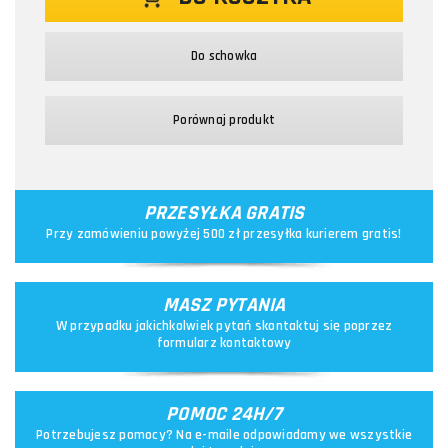
Do schowka
Porównaj produkt
PRZESYŁKA GRATIS
Przy zamówieniu powyżej 500 zł przesyłka kurierem gratis!
MASZ PYTANIA
W przypadku jakichkolwiek pytań skontaktuj się poprzez
formularz kontaktowy
POMOC 24H/7
Potrzebujesz pomocy? Na e-maile odpowiadamy we wszystkie