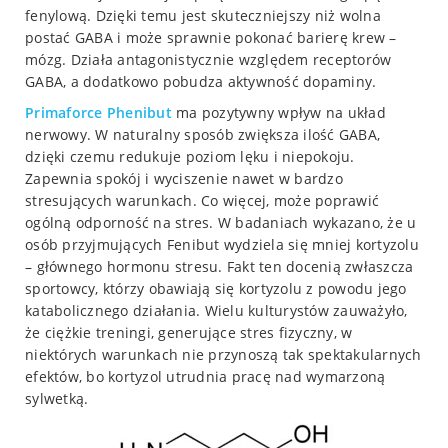
fenylową. Dzięki temu jest skuteczniejszy niż wolna
postać GABA i może sprawnie pokonać barierę krew –
mózg. Działa antagonistycznie względem receptorów
GABA, a dodatkowo pobudza aktywność dopaminy.
Primaforce Phenibut
ma pozytywny wpływ na układ
nerwowy. W naturalny sposób zwiększa ilość GABA,
dzięki czemu redukuje poziom lęku i niepokoju.
Zapewnia spokój i wyciszenie nawet w bardzo
stresujących warunkach. Co więcej, może poprawić
ogólną odporność na stres. W badaniach wykazano, że u
osób przyjmujących Fenibut wydziela się mniej kortyzolu
– głównego hormonu stresu. Fakt ten docenią zwłaszcza
sportowcy, którzy obawiają się kortyzolu z powodu jego
katabolicznego działania. Wielu kulturystów zauważyło,
że ciężkie treningi, generujące stres fizyczny, w
niektórych warunkach nie przynoszą tak spektakularnych
efektów, bo kortyzol utrudnia pracę nad wymarzoną
sylwetką.