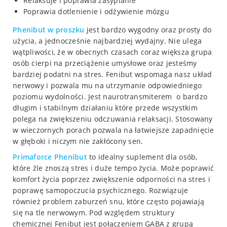
Relaksuje i poprawia zasypianie
Poprawia dotlenienie i odżywienie mózgu
Phenibut w proszku
jest bardzo wygodny oraz prosty do
użycia, a jednocześnie najbardziej wydajny. Nie ulega
wątpliwości, że w obecnych czasach coraz większa grupa
osób cierpi na przeciążenie umysłowe oraz jesteśmy
bardziej podatni na stres. Fenibut wspomaga nasz układ
nerwowy i pozwala mu na utrzymanie odpowiedniego
poziomu wydolności. Jest naurotransmiterem o bardzo
długim i stabilnym działaniu które przede wszystkim
polega na zwiększeniu odczuwania relaksacji. Stosowany
w wieczornych porach pozwala na łatwiejsze zapadnięcie
w głęboki i niczym nie zakłócony sen.
Primaforce Phenibut
to idealny suplement dla osób,
które źle znoszą stres i duże tempo życia. Może poprawić
komfort życia poprzez zwiększenie odporności na stres i
poprawę samopoczucia psychicznego. Rozwiązuje
również problem zaburzeń snu, które często pojawiają
się na tle nerwowym. Pod względem struktury
chemicznej Fenibut jest połączeniem GABA z grupą