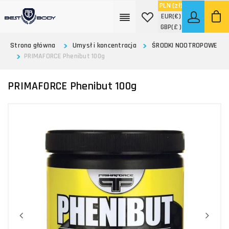
PLN
(zł)
EUR
(€)
GBP
(£ )
Strona główna
Umysł i koncentracja
ŚRODKI NOOTROPOWE
PRIMAFORCE Phenibut 100g
PRIMAFORCE Phenibut 100g