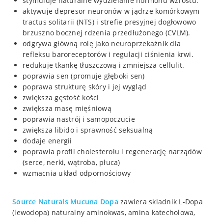
stymuluje naturalne wydzielanie hormonu wzrostu.
aktywuje depresor neuronów w jądrze komórkowym
tractus solitarii (NTS) i strefie presyjnej dogłowowo
brzuszno bocznej rdzenia przedłużonego (CVLM).
odgrywa główną rolę jako neuroprzekaźnik dla
refleksu baroreceptorów i regulacji ciśnienia krwi.
redukuje tkankę tłuszczową i zmniejsza cellulit.
poprawia sen (promuje głęboki sen)
poprawa strukturę skóry i jej wygląd
zwiększa gęstość kości
zwiększa masę mięśniową
poprawia nastrój i samopoczucie
zwiększa libido i sprawność seksualną
dodaje energii
poprawia profil cholesterolu i regenerację narządów
(serce, nerki, wątroba, płuca)
wzmacnia układ odpornościowy
Source Naturals Mucuna Dopa
zawiera skladnik L-Dopa
(lewodopa) naturalny aminokwas, amina katecholowa,