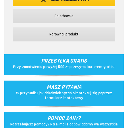
Do schowka
Porównaj produkt
PRZESYŁKA GRATIS
Przy zamówieniu powyżej 500 zł przesyłka kurierem gratis!
MASZ PYTANIA
W przypadku jakichkolwiek pytań skontaktuj się poprzez
formularz kontaktowy
POMOC 24H/7
Potrzebujesz pomocy? Na e-maile odpowiadamy we wszystkie