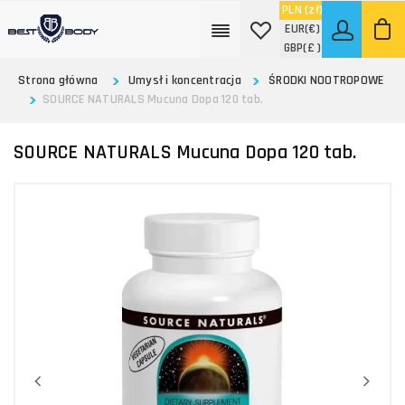
PLN
(zł)
EUR
(€)
GBP
(£ )
Strona główna
Umysł i koncentracja
ŚRODKI NOOTROPOWE
SOURCE NATURALS Mucuna Dopa 120 tab.
SOURCE NATURALS Mucuna Dopa 120 tab.