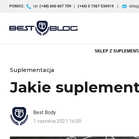
POMOC:
tel:
(+48) 600 607 709
|
(+44) 0 7367 534919
|
sklep
SKLEP Z SUPLEMENT
Suplementacja
Jakie suplement
Best Body
1 czerwca 2021 16:00