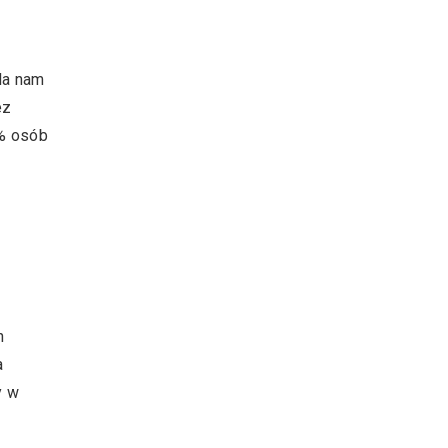
la nam
ez
0% osób
z
h
a
y w