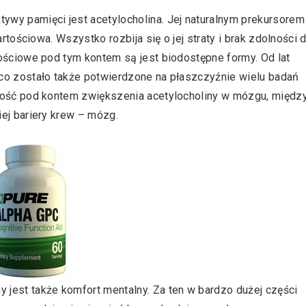
wy pamięci jest acetylocholina. Jej naturalnym prekursorem 
rtościowa. Wszystko rozbija się o jej straty i brak zdolności 
tościowe pod tym kontem są jest biodostępne formy. Od lat
 co zostało także potwierdzone na płaszczyźnie wielu badań
zność pod kontem zwiększenia acetylocholiny w mózgu, międz
ej bariery krew – mózg.
jest także komfort mentalny. Za ten w bardzo dużej części