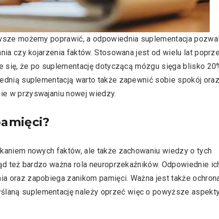
zawsze możemy poprawić, a odpowiednia suplementacja pozwa
nia czy kojarzenia faktów. Stosowana jest od wielu lat poprz
je się, że po suplementację dotyczącą mózgu sięga blisko 2
iednią suplementacją warto także zapewnić sobie spokój ora
ie w przyswajaniu nowej wiedzy.
pamięci?
skaniem nowych faktów, ale także zachowaniu wiedzy o tych
tąd też bardzo ważna rola neuroprzekaźników. Odpowiednie ic
a oraz zapobiega zanikom pamięci. Ważna jest także ochron
laną suplementację należy oprzeć więc o powyższe aspekt