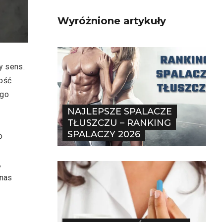
Wyróżnione artykuły
y sens.
wość
ego
NAJLEPSZE SPALACZE
TŁUSZCZU – RANKING
SPALACZY 2026
o
,
 nas