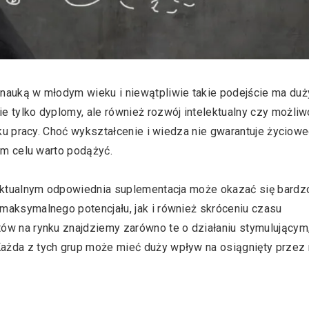
nauką w młodym wieku i niewątpliwie takie podejście ma duż
e tylko dyplomy, ale również rozwój intelektualny czy możli
nku pracy. Choć wykształcenie i wiedza nie gwarantuje życiow
ym celu warto podążyć.
lektualnym odpowiednia suplementacja może okazać się bardz
maksymalnego potencjału, jak i również skróceniu czasu
ów na rynku znajdziemy zarówno te o działaniu stymulującym
ażda z tych grup może mieć duży wpływ na osiągnięty przez