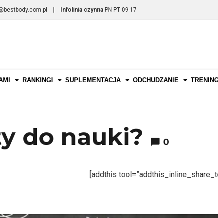
@bestbody.com.pl
|
Infolinia czynna
PN-PT 09-17
AMI
RANKINGI
SUPLEMENTACJA
ODCHUDZANIE
TRENIN
y do nauki?
0
[addthis tool=”addthis_inline_share_t