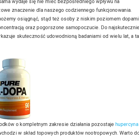
sama wydaje się nie mieć bezpośredniego wpływu na
czowe znaczenie dla naszego codziennego funkcjonowania.
 możemy osiągnąć, stąd też osoby z niskim poziomem dopam
ncentracją oraz pogorszone samopoczucie. Do najskuteczni
ykazuje skuteczność udowodnioną badaniami od wielu lat, a t
odków o kompletnym zakresie działania pozostaje
hupercyna
ż wchodzi w skład topowych produktów nootropowych. Warto d