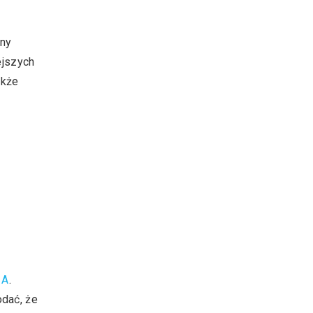
iny
ejszych
akże
 A
.
odać, że