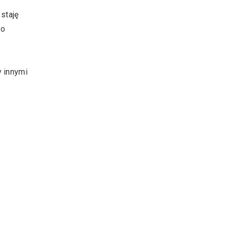
staję
do
y innymi