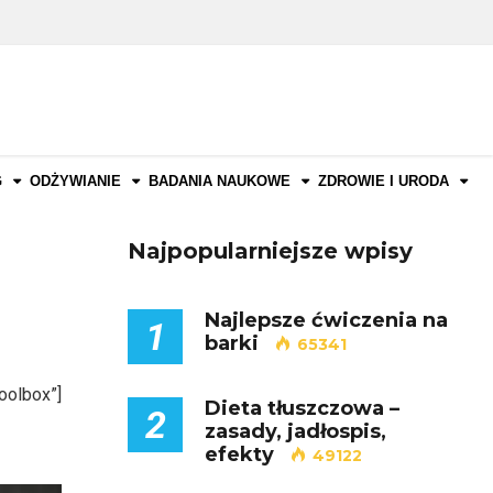
G
ODŻYWIANIE
BADANIA NAUKOWE
ZDROWIE I URODA
Najpopularniejsze wpisy
Najlepsze ćwiczenia na
1
barki
65341
oolbox”]
Dieta tłuszczowa –
2
zasady, jadłospis,
efekty
49122